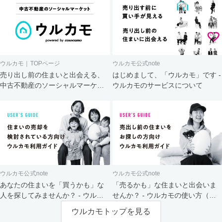
ウルカモ｜TOPページ
ウルカモ公式note
売り出し前の住まいと出会える、
はじめまして、「ウルカモ」です -
中古不動産のソーシャルマーケッ
ウルカモのサービスについて
ト
ウルカモ公式note
ウルカモ公式note
あなたの住まいを「買うかも」な
「売るかも」な住まいと出会いま
人を探してみませんか？ - ウルカ
せんか？ - ウルカモの使い方（買
モの使い方（売主さま向け）
主さま向け）
ウルカモトップを見る