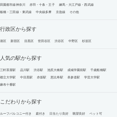
田園都市線神奈川
赤羽・十条・王子
練馬・大江戸線・西武線
板橋・三田線・東武線
中央線多摩
京急線
その他
行政区から探す
港区
新宿区
目黒区
世田谷区
渋谷区
中野区
杉並区
人気の駅から探す
三軒茶屋駅
品川駅
渋谷駅
池尻大橋駅
成城学園前駅
千歳船橋駅
都立大学駅
中目黒駅
赤坂駅
恵比寿駅
表参道駅
学芸大学駅
麻布十番駅
こだわりから探す
ルーフバルコニー付き
庭付き
日当たり良好
眺望良好
ペット可