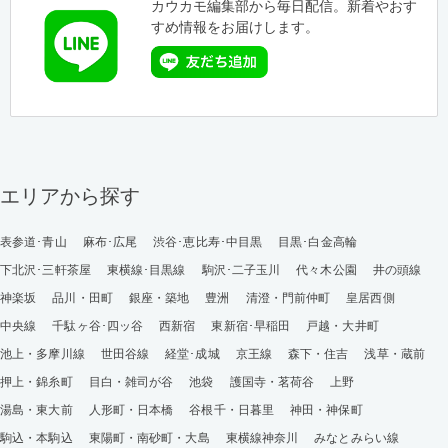
カウカモ編集部から毎日配信。新着やおす
すめ情報をお届けします。
エリアから探す
表参道･青山
麻布･広尾
渋谷･恵比寿･中目黒
目黒･白金高輪
下北沢･三軒茶屋
東横線･目黒線
駒沢･二子玉川
代々木公園
井の頭線
神楽坂
品川・田町
銀座・築地
豊洲
清澄・門前仲町
皇居西側
中央線
千駄ヶ谷･四ッ谷
西新宿
東新宿･早稲田
戸越・大井町
池上・多摩川線
世田谷線
経堂･成城
京王線
森下・住吉
浅草・蔵前
押上・錦糸町
目白・雑司が谷
池袋
護国寺・茗荷谷
上野
湯島・東大前
人形町・日本橋
谷根千・日暮里
神田・神保町
駒込・本駒込
東陽町・南砂町・大島
東横線神奈川
みなとみらい線