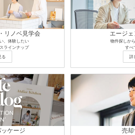
・リノベ見学会
エージェ
い、体験したい
物件探しか
スラインナップ
すべ
見る
詳
パッケージ
売却