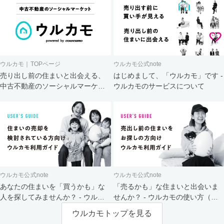
ウルカモ｜TOPページ
ウルカモ公式note
売り出し前の住まいと出会える、
はじめまして、「ウルカモ」です -
中古不動産のソーシャルマーケッ
ウルカモのサービスについて
ト
ウルカモ公式note
ウルカモ公式note
あなたの住まいを「買うかも」な
「売るかも」な住まいと出会いま
人を探してみませんか？ - ウルカ
せんか？ - ウルカモの使い方（買
モの使い方（売主さま向け）
主さま向け）
ウルカモトップを見る