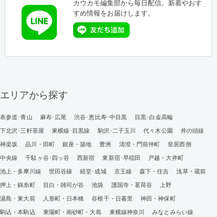
カウカモ編集部から毎日配信。新着やおす
すめ情報をお届けします。
エリアから探す
表参道･青山
麻布･広尾
渋谷･恵比寿･中目黒
目黒･白金高輪
下北沢･三軒茶屋
東横線･目黒線
駒沢･二子玉川
代々木公園
井の頭線
神楽坂
品川・田町
銀座・築地
豊洲
清澄・門前仲町
皇居西側
中央線
千駄ヶ谷･四ッ谷
西新宿
東新宿･早稲田
戸越・大井町
池上・多摩川線
世田谷線
経堂･成城
京王線
森下・住吉
浅草・蔵前
押上・錦糸町
目白・雑司が谷
池袋
護国寺・茗荷谷
上野
湯島・東大前
人形町・日本橋
谷根千・日暮里
神田・神保町
駒込・本駒込
東陽町・南砂町・大島
東横線神奈川
みなとみらい線