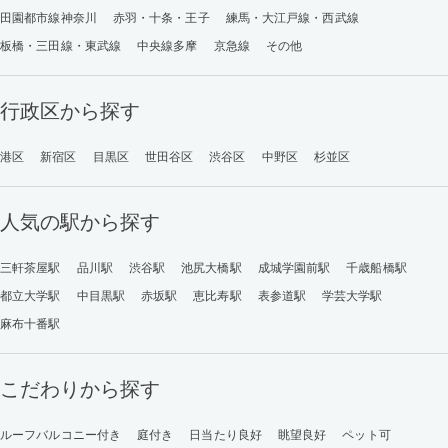
田園都市線神奈川
赤羽・十条・王子
練馬・大江戸線・西武線
板橋・三田線・東武線
中央線多摩
京急線
その他
行政区から探す
港区
新宿区
目黒区
世田谷区
渋谷区
中野区
杉並区
人気の駅から探す
三軒茶屋駅
品川駅
渋谷駅
池尻大橋駅
成城学園前駅
千歳船橋駅
都立大学駅
中目黒駅
赤坂駅
恵比寿駅
表参道駅
学芸大学駅
麻布十番駅
こだわりから探す
ルーフバルコニー付き
庭付き
日当たり良好
眺望良好
ペット可