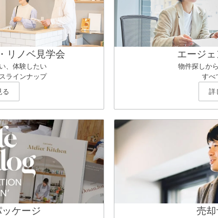
・リノベ見学会
エージェ
い、体験したい
物件探しか
スラインナップ
すべ
見る
詳
パッケージ
売却