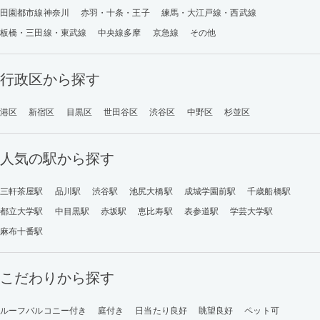
田園都市線神奈川
赤羽・十条・王子
練馬・大江戸線・西武線
板橋・三田線・東武線
中央線多摩
京急線
その他
行政区から探す
港区
新宿区
目黒区
世田谷区
渋谷区
中野区
杉並区
人気の駅から探す
三軒茶屋駅
品川駅
渋谷駅
池尻大橋駅
成城学園前駅
千歳船橋駅
都立大学駅
中目黒駅
赤坂駅
恵比寿駅
表参道駅
学芸大学駅
麻布十番駅
こだわりから探す
ルーフバルコニー付き
庭付き
日当たり良好
眺望良好
ペット可