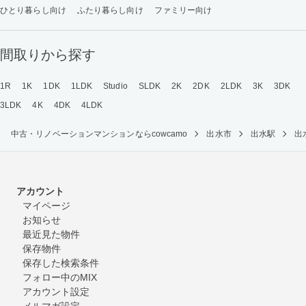
ひとり暮らし向け
ふたり暮らし向け
ファミリー向け
間取りから探す
1R
1K
1DK
1LDK
Studio
SLDK
2K
2DK
2LDK
3K
3DK
3LDK
4K
4DK
4LDK
中古・リノベーションマンションならcowcamo
出水市
出水駅
出
アカウント
マイページ
お知らせ
最近見た物件
保存物件
保存した検索条件
フォロー中のMIX
アカウント設定
メルマガ設定