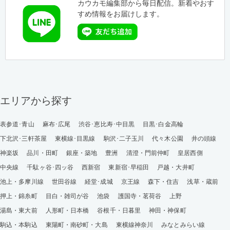
カウカモ編集部から毎日配信。新着やおす
すめ情報をお届けします。
エリアから探す
表参道･青山
麻布･広尾
渋谷･恵比寿･中目黒
目黒･白金高輪
下北沢･三軒茶屋
東横線･目黒線
駒沢･二子玉川
代々木公園
井の頭線
神楽坂
品川・田町
銀座・築地
豊洲
清澄・門前仲町
皇居西側
中央線
千駄ヶ谷･四ッ谷
西新宿
東新宿･早稲田
戸越・大井町
池上・多摩川線
世田谷線
経堂･成城
京王線
森下・住吉
浅草・蔵前
押上・錦糸町
目白・雑司が谷
池袋
護国寺・茗荷谷
上野
湯島・東大前
人形町・日本橋
谷根千・日暮里
神田・神保町
駒込・本駒込
東陽町・南砂町・大島
東横線神奈川
みなとみらい線