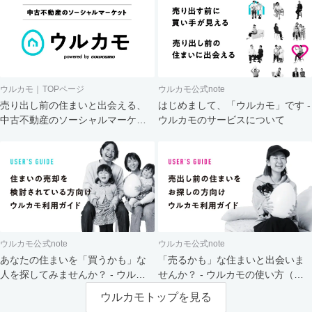
ウルカモ｜TOPページ
ウルカモ公式note
売り出し前の住まいと出会える、
はじめまして、「ウルカモ」です -
中古不動産のソーシャルマーケッ
ウルカモのサービスについて
ト
ウルカモ公式note
ウルカモ公式note
あなたの住まいを「買うかも」な
「売るかも」な住まいと出会いま
人を探してみませんか？ - ウルカ
せんか？ - ウルカモの使い方（買
モの使い方（売主さま向け）
主さま向け）
ウルカモトップを見る