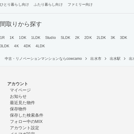
ひとり暮らし向け
ふたり暮らし向け
ファミリー向け
間取りから探す
1R
1K
1DK
1LDK
Studio
SLDK
2K
2DK
2LDK
3K
3DK
3LDK
4K
4DK
4LDK
中古・リノベーションマンションならcowcamo
出水市
出水駅
出
アカウント
マイページ
お知らせ
最近見た物件
保存物件
保存した検索条件
フォロー中のMIX
アカウント設定
メルマガ設定