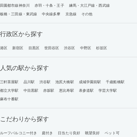
田園都市線神奈川
赤羽・十条・王子
練馬・大江戸線・西武線
板橋・三田線・東武線
中央線多摩
京急線
その他
行政区から探す
港区
新宿区
目黒区
世田谷区
渋谷区
中野区
杉並区
人気の駅から探す
三軒茶屋駅
品川駅
渋谷駅
池尻大橋駅
成城学園前駅
千歳船橋駅
都立大学駅
中目黒駅
赤坂駅
恵比寿駅
表参道駅
学芸大学駅
麻布十番駅
こだわりから探す
ルーフバルコニー付き
庭付き
日当たり良好
眺望良好
ペット可