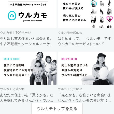
ウルカモ｜TOPページ
ウルカモ公式note
売り出し前の住まいと出会える、
はじめまして、「ウルカモ」です -
中古不動産のソーシャルマーケッ
ウルカモのサービスについて
ト
ウルカモ公式note
ウルカモ公式note
あなたの住まいを「買うかも」な
「売るかも」な住まいと出会いま
人を探してみませんか？ - ウルカ
せんか？ - ウルカモの使い方（買
モの使い方（売主さま向け）
主さま向け）
ウルカモトップを見る