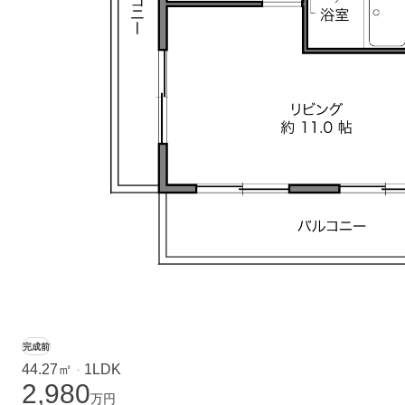
完成前
44.27㎡
1LDK
・
2,980
万円