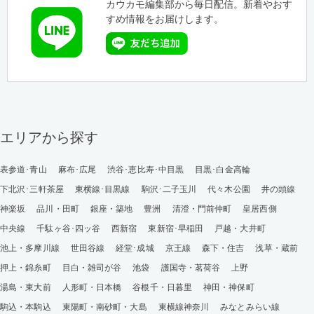
カウカモ編集部から毎日配信。新着やおす
すめ情報をお届けします。
エリアから探す
表参道･青山
麻布･広尾
渋谷･恵比寿･中目黒
目黒･白金高輪
下北沢･三軒茶屋
東横線･目黒線
駒沢･二子玉川
代々木公園
井の頭線
神楽坂
品川・田町
銀座・築地
豊洲
清澄・門前仲町
皇居西側
中央線
千駄ヶ谷･四ッ谷
西新宿
東新宿･早稲田
戸越・大井町
池上・多摩川線
世田谷線
経堂･成城
京王線
森下・住吉
浅草・蔵前
押上・錦糸町
目白・雑司が谷
池袋
護国寺・茗荷谷
上野
湯島・東大前
人形町・日本橋
谷根千・日暮里
神田・神保町
駒込・本駒込
東陽町・南砂町・大島
東横線神奈川
みなとみらい線