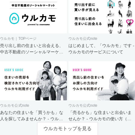
ウルカモ｜TOPページ
ウルカモ公式note
売り出し前の住まいと出会える、
はじめまして、「ウルカモ」です -
中古不動産のソーシャルマーケッ
ウルカモのサービスについて
ト
ウルカモ公式note
ウルカモ公式note
あなたの住まいを「買うかも」な
「売るかも」な住まいと出会いま
人を探してみませんか？ - ウルカ
せんか？ - ウルカモの使い方（買
モの使い方（売主さま向け）
主さま向け）
ウルカモトップを見る