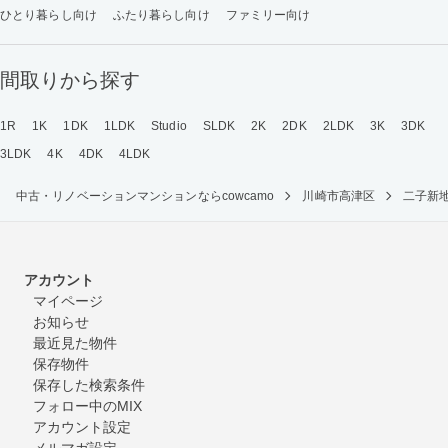
ひとり暮らし向け
ふたり暮らし向け
ファミリー向け
間取りから探す
1R
1K
1DK
1LDK
Studio
SLDK
2K
2DK
2LDK
3K
3DK
3LDK
4K
4DK
4LDK
中古・リノベーションマンションならcowcamo
川崎市高津区
二子新
アカウント
マイページ
お知らせ
最近見た物件
保存物件
保存した検索条件
フォロー中のMIX
アカウント設定
メルマガ設定