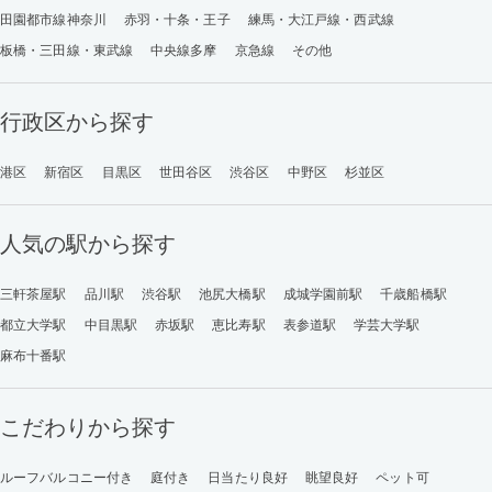
田園都市線神奈川
赤羽・十条・王子
練馬・大江戸線・西武線
板橋・三田線・東武線
中央線多摩
京急線
その他
行政区から探す
港区
新宿区
目黒区
世田谷区
渋谷区
中野区
杉並区
人気の駅から探す
三軒茶屋駅
品川駅
渋谷駅
池尻大橋駅
成城学園前駅
千歳船橋駅
都立大学駅
中目黒駅
赤坂駅
恵比寿駅
表参道駅
学芸大学駅
麻布十番駅
こだわりから探す
ルーフバルコニー付き
庭付き
日当たり良好
眺望良好
ペット可