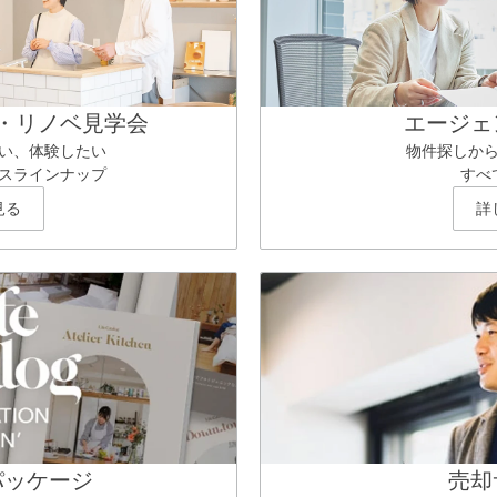
・リノベ見学会
エージェ
い、体験したい
物件探しか
スラインナップ
すべ
見る
詳
パッケージ
売却