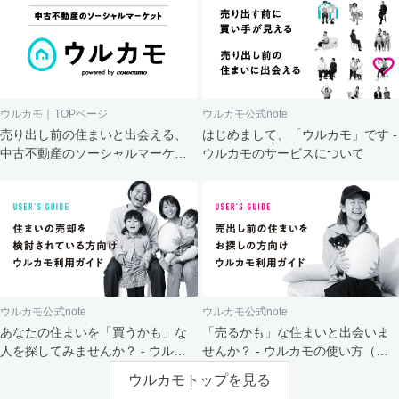
ウルカモ｜TOPページ
ウルカモ公式note
売り出し前の住まいと出会える、
はじめまして、「ウルカモ」です -
中古不動産のソーシャルマーケッ
ウルカモのサービスについて
ト
ウルカモ公式note
ウルカモ公式note
あなたの住まいを「買うかも」な
「売るかも」な住まいと出会いま
人を探してみませんか？ - ウルカ
せんか？ - ウルカモの使い方（買
モの使い方（売主さま向け）
主さま向け）
ウルカモトップを見る