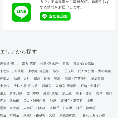
カウカモ編集部から毎日配信。新着やおす
すめ情報をお届けします。
エリアから探す
表参道･青山
麻布･広尾
渋谷･恵比寿･中目黒
目黒･白金高輪
下北沢･三軒茶屋
東横線･目黒線
駒沢･二子玉川
代々木公園
井の頭線
神楽坂
品川・田町
銀座・築地
豊洲
清澄・門前仲町
皇居西側
中央線
千駄ヶ谷･四ッ谷
西新宿
東新宿･早稲田
戸越・大井町
池上・多摩川線
世田谷線
経堂･成城
京王線
森下・住吉
浅草・蔵前
押上・錦糸町
目白・雑司が谷
池袋
護国寺・茗荷谷
上野
湯島・東大前
人形町・日本橋
谷根千・日暮里
神田・神保町
駒込・本駒込
東陽町・南砂町・大島
東横線神奈川
みなとみらい線