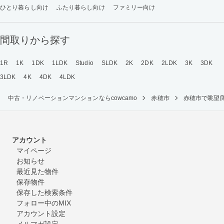
ひとり暮らし向け
ふたり暮らし向け
ファミリー向け
間取りから探す
1R
1K
1DK
1LDK
Studio
SLDK
2K
2DK
2LDK
3K
3DK
3LDK
4K
4DK
4LDK
中古・リノベーションマンションならcowcamo
赤穂市
赤穂市で眺望
アカウント
マイページ
お知らせ
最近見た物件
保存物件
保存した検索条件
フォロー中のMIX
アカウント設定
メルマガ設定