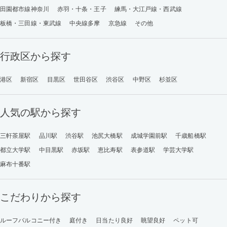
田園都市線神奈川
赤羽・十条・王子
練馬・大江戸線・西武線
板橋・三田線・東武線
中央線多摩
京急線
その他
行政区から探す
港区
新宿区
目黒区
世田谷区
渋谷区
中野区
杉並区
人気の駅から探す
三軒茶屋駅
品川駅
渋谷駅
池尻大橋駅
成城学園前駅
千歳船橋駅
都立大学駅
中目黒駅
赤坂駅
恵比寿駅
表参道駅
学芸大学駅
麻布十番駅
こだわりから探す
ルーフバルコニー付き
庭付き
日当たり良好
眺望良好
ペット可