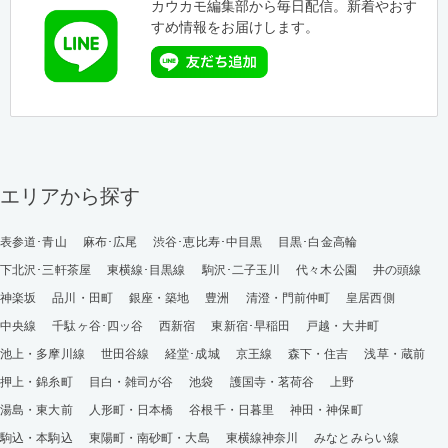
カウカモ編集部から毎日配信。新着やおす
すめ情報をお届けします。
エリアから探す
表参道･青山
麻布･広尾
渋谷･恵比寿･中目黒
目黒･白金高輪
下北沢･三軒茶屋
東横線･目黒線
駒沢･二子玉川
代々木公園
井の頭線
神楽坂
品川・田町
銀座・築地
豊洲
清澄・門前仲町
皇居西側
中央線
千駄ヶ谷･四ッ谷
西新宿
東新宿･早稲田
戸越・大井町
池上・多摩川線
世田谷線
経堂･成城
京王線
森下・住吉
浅草・蔵前
押上・錦糸町
目白・雑司が谷
池袋
護国寺・茗荷谷
上野
湯島・東大前
人形町・日本橋
谷根千・日暮里
神田・神保町
駒込・本駒込
東陽町・南砂町・大島
東横線神奈川
みなとみらい線