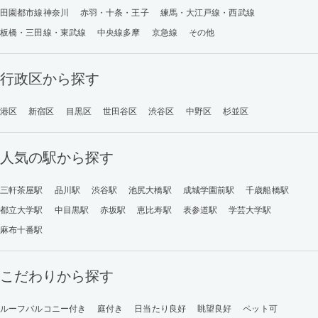
田園都市線神奈川
赤羽・十条・王子
練馬・大江戸線・西武線
板橋・三田線・東武線
中央線多摩
京急線
その他
行政区から探す
港区
新宿区
目黒区
世田谷区
渋谷区
中野区
杉並区
人気の駅から探す
三軒茶屋駅
品川駅
渋谷駅
池尻大橋駅
成城学園前駅
千歳船橋駅
都立大学駅
中目黒駅
赤坂駅
恵比寿駅
表参道駅
学芸大学駅
麻布十番駅
こだわりから探す
ルーフバルコニー付き
庭付き
日当たり良好
眺望良好
ペット可