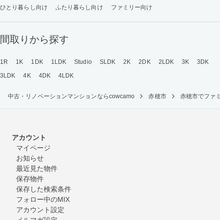
ひとり暮らし向け
ふたり暮らし向け
ファミリー向け
間取りから探す
1R
1K
1DK
1LDK
Studio
SLDK
2K
2DK
2LDK
3K
3DK
3LDK
4K
4DK
4LDK
中古・リノベーションマンションならcowcamo
赤穂市
赤穂市でファ
アカウント
マイページ
お知らせ
最近見た物件
保存物件
保存した検索条件
フォロー中のMIX
アカウント設定
メルマガ設定