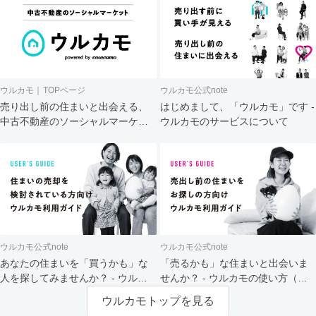
ウルカモ｜TOPページ
ウルカモ公式note
売り出し前の住まいと出会える、
はじめまして、「ウルカモ」です -
中古不動産のソーシャルマーケッ
ウルカモのサービスについて
ト
ウルカモ公式note
ウルカモ公式note
あなたの住まいを「買うかも」な
「売るかも」な住まいと出会いま
人を探してみませんか？ - ウルカ
せんか？ - ウルカモの使い方（買
モの使い方（売主さま向け）
主さま向け）
ウルカモトップを見る