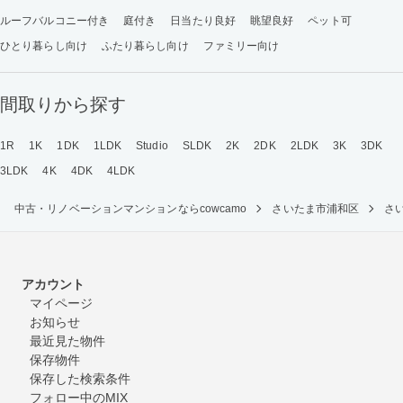
ルーフバルコニー付き
庭付き
日当たり良好
眺望良好
ペット可
ひとり暮らし向け
ふたり暮らし向け
ファミリー向け
間取りから探す
1R
1K
1DK
1LDK
Studio
SLDK
2K
2DK
2LDK
3K
3DK
3LDK
4K
4DK
4LDK
中古・リノベーションマンションならcowcamo
さいたま市浦和区
さ
アカウント
マイページ
お知らせ
最近見た物件
保存物件
保存した検索条件
フォロー中のMIX