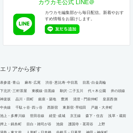
カウカモ公式 LINE＠
カウカモ編集部から毎日配信。新着やおす
すめ情報をお届けします。
エリアから探す
表参道･青山
麻布･広尾
渋谷･恵比寿･中目黒
目黒･白金高輪
下北沢･三軒茶屋
東横線･目黒線
駒沢･二子玉川
代々木公園
井の頭線
神楽坂
品川・田町
銀座・築地
豊洲
清澄・門前仲町
皇居西側
中央線
千駄ヶ谷･四ッ谷
西新宿
東新宿･早稲田
戸越・大井町
池上・多摩川線
世田谷線
経堂･成城
京王線
森下・住吉
浅草・蔵前
押上・錦糸町
目白・雑司が谷
池袋
護国寺・茗荷谷
上野
湯島・東大前
人形町・日本橋
谷根千・日暮里
神田・神保町