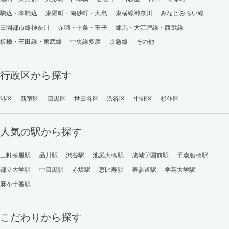
駒込・本駒込
東陽町・南砂町・大島
東横線神奈川
みなとみらい線
田園都市線神奈川
赤羽・十条・王子
練馬・大江戸線・西武線
板橋・三田線・東武線
中央線多摩
京急線
その他
行政区から探す
港区
新宿区
目黒区
世田谷区
渋谷区
中野区
杉並区
人気の駅から探す
三軒茶屋駅
品川駅
渋谷駅
池尻大橋駅
成城学園前駅
千歳船橋駅
都立大学駅
中目黒駅
赤坂駅
恵比寿駅
表参道駅
学芸大学駅
麻布十番駅
こだわりから探す