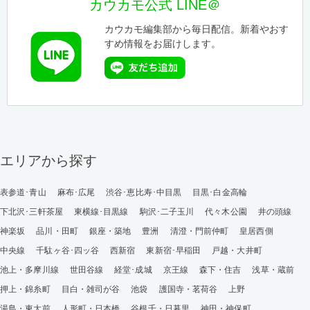
カウカモ公式 LINE＠
カウカモ編集部から毎日配信。新着やおす
すめ情報をお届けします。
エリアから探す
表参道･青山
麻布･広尾
渋谷･恵比寿･中目黒
目黒･白金高輪
下北沢･三軒茶屋
東横線･目黒線
駒沢･二子玉川
代々木公園
井の頭線
神楽坂
品川・田町
銀座・築地
豊洲
清澄・門前仲町
皇居西側
中央線
千駄ヶ谷･四ッ谷
西新宿
東新宿･早稲田
戸越・大井町
池上・多摩川線
世田谷線
経堂･成城
京王線
森下・住吉
浅草・蔵前
押上・錦糸町
目白・雑司が谷
池袋
護国寺・茗荷谷
上野
湯島・東大前
人形町・日本橋
谷根千・日暮里
神田・神保町