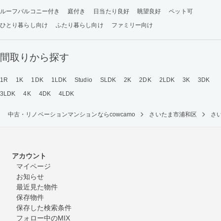
ルーフバルコニー付き
庭付き
日当たり良好
眺望良好
ペット可
ひとり暮らし向け
ふたり暮らし向け
ファミリー向け
間取りから探す
1R
1K
1DK
1LDK
Studio
SLDK
2K
2DK
2LDK
3K
3DK
3LDK
4K
4DK
4LDK
中古・リノベーションマンションならcowcamo
さいたま市浦和区
さ
アカウント
マイページ
お知らせ
最近見た物件
保存物件
保存した検索条件
フォロー中のMIX