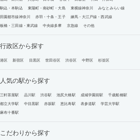
駒込・本駒込
東陽町・南砂町・大島
東横線神奈川
みなとみらい線
田園都市線神奈川
赤羽・十条・王子
練馬・大江戸線・西武線
板橋・三田線・東武線
中央線多摩
京急線
その他
行政区から探す
港区
新宿区
目黒区
世田谷区
渋谷区
中野区
杉並区
人気の駅から探す
三軒茶屋駅
品川駅
渋谷駅
池尻大橋駅
成城学園前駅
千歳船橋駅
都立大学駅
中目黒駅
赤坂駅
恵比寿駅
表参道駅
学芸大学駅
麻布十番駅
こだわりから探す