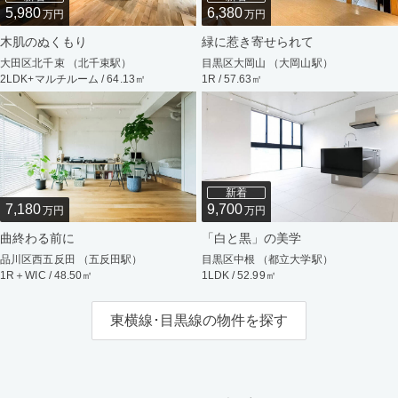
5,980
6,380
万円
万円
木肌のぬくもり
緑に惹き寄せられて
大田区北千束 （北千束駅）
目黒区大岡山 （大岡山駅）
2LDK+マルチルーム / 64.13㎡
1R / 57.63㎡
新着
7,180
9,700
万円
万円
曲終わる前に
「白と黒」の美学
品川区西五反田 （五反田駅）
目黒区中根 （都立大学駅）
1R＋WIC / 48.50㎡
1LDK / 52.99㎡
東横線･目黒線の物件を探す