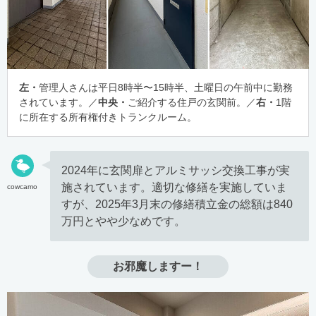
左・
管理人さんは平日8時半〜15時半、土曜日の午前中に勤務
されています。／
中央・
ご紹介する住戸の玄関前。／
右・
1階
に所在する所有権付きトランクルーム。
2024年に玄関扉とアルミサッシ交換工事が実
施されています。適切な修繕を実施していま
cowcamo
すが、2025年3月末の修繕積立金の総額は840
万円とやや少なめです。
お邪魔しますー！