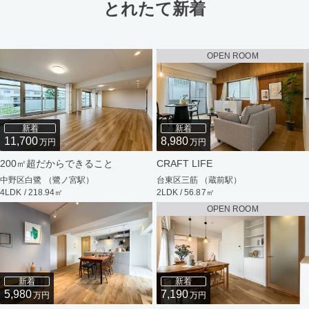
とれたて新着
OPEN ROOM
新着
新着
11,700
8,980
万円
万円
200㎡超だからできること
CRAFT LIFE
中野区白鷺 （鷺ノ宮駅）
台東区三筋 （蔵前駅）
4LDK / 218.94㎡
2LDK / 56.87㎡
OPEN ROOM
新着
新着
5,980
7,190
万円
万円