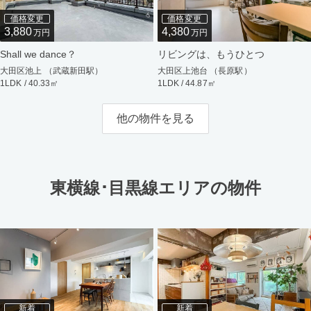
価格変更
価格変更
3,880
4,380
万円
万円
Shall we dance？
リビングは、もうひとつ
大田区池上 （武蔵新田駅）
大田区上池台 （長原駅）
1LDK / 40.33㎡
1LDK / 44.87㎡
他の物件を見る
東横線･目黒線エリアの物件
新着
新着