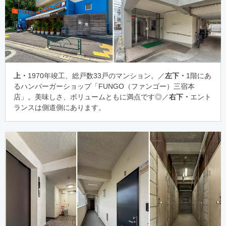
上・
1970年竣工、総戸数33戸のマンション。／
左下・
1階にあ
るハンバーガーショップ「FUNGO（ファンゴー）三宿本
店」。美味しさ、ボリュームともに満点です◎／
右下・
エント
ランスは側道側にあります。