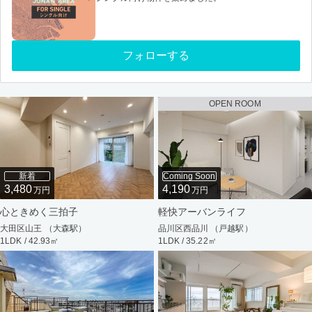
フォローする
OPEN ROOM
新着
Coming Soon
3,480
4,190
万円
万円
心ときめく三拍子
軽快アーバンライフ
大田区山王 （大森駅）
品川区西品川 （戸越駅）
1LDK / 42.93㎡
1LDK / 35.22㎡