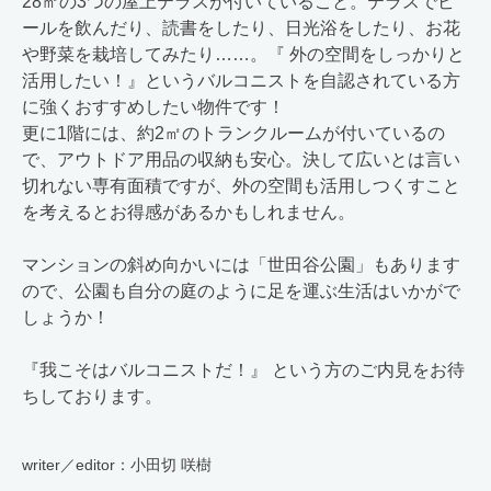
28㎡の3つの屋上テラスが付いていること。テラスでビ
ールを飲んだり、読書をしたり、日光浴をしたり、お花
や野菜を栽培してみたり……。『 外の空間をしっかりと
活用したい！』というバルコニストを自認されている方
に強くおすすめしたい物件です！
更に1階には、約2㎡のトランクルームが付いているの
で、アウトドア用品の収納も安心。決して広いとは言い
切れない専有面積ですが、外の空間も活用しつくすこと
を考えるとお得感があるかもしれません。
マンションの斜め向かいには「世田谷公園」もあります
ので、公園も自分の庭のように足を運ぶ生活はいかがで
しょうか！
『我こそはバルコニストだ！』 という方のご内見をお待
ちしております。
writer／editor：小田切 咲樹