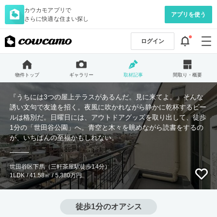
カウカモアプリで
アプリを使う
さらに快適な住まい探し
ログイン
物件トップ
ギャラリー
取材記事
間取り・概要
『うちには3つの屋上テラスがあるんだ。見に来てよ。』そんな
誘い文句で友達を招く。夜風に吹かれながら静かに乾杯するビー
ルは格別だ。日曜日には、アウトドアグッズを取り出して、徒歩
1分の「世田谷公園」へ。青空と木々を眺めながら読書をするの
が、いちばんの至福かもしれない。
世田谷区下馬（三軒茶屋駅徒歩14分）
1LDK / 41.58㎡ / 5,380万円
徒歩1分のオアシス