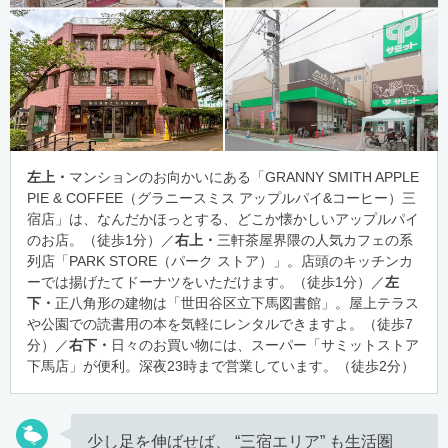
左上・
マンションのお向かいにある「GRANNY SMITH APPLE
PIE & COFFEE（グラニースミス アップルパイ&コーヒー）三
宿店」は、なんだかほっとする、どこか懐かしいアップルパイ
のお店。（徒歩1分）／
右上・
三軒茶屋界隈の人気カフェの系
列店「PARK STORE（パーク ストア）」。店頭のキッチンカ
ーでは揚げたてドーナツをいただけます。（徒歩1分）／
左
下・
正八角形の建物は「世田谷区立下馬図書館」。屋上テラス
や公園での読書用の本を気軽にレンタルできますよ。（徒歩7
分）／
右下・
日々のお買い物には、スーパー「サミットストア
下馬店」が便利。深夜23時まで営業しています。（徒歩2分）
少し足を伸ばせば、 “三宿エリア” も生活圏