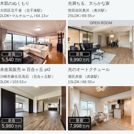
木肌のぬくもり
光満ちる、大らかな家
大田区北千束 （北千束駅）
世田谷区奥沢 （奥沢駅）
2LDK+マルチルーム / 64.13㎡
2SLDK / 69.55㎡
OPEN ROOM
新着
新着
5,540
9,990
万円
万円
未改装販売 in 百合ヶ丘 pt2
光のオートクチュール
川崎市麻生区高石 （百合ヶ丘駅）
港区赤坂 （赤坂駅）
3LDK / 103.53㎡
1SLDK / 68.50㎡
新着
新着
5,980
7,998
万円
万円