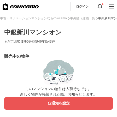
ログイン
中古・リノベーションマンションならcowcamo
中央区
建物一覧
中銀新川マン
中銀新川マンシオン
八丁堀駅 徒歩5分
築46年
43戸
販売中の物件
このマンションの物件は入荷待ちです。
新しく物件が掲載された際、お知らせします。
通知を設定