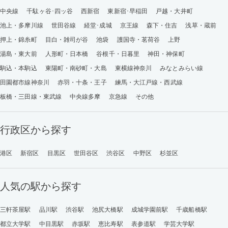
中央線
千駄ヶ谷･四ッ谷
西新宿
東新宿･早稲田
戸越・大井町
池上・多摩川線
世田谷線
経堂･成城
京王線
森下・住吉
浅草・蔵前
押上・錦糸町
目白・雑司が谷
池袋
護国寺・茗荷谷
上野
湯島・東大前
人形町・日本橋
谷根千・日暮里
神田・神保町
駒込・本駒込
東陽町・南砂町・大島
東横線神奈川
みなとみらい線
田園都市線神奈川
赤羽・十条・王子
練馬・大江戸線・西武線
板橋・三田線・東武線
中央線多摩
京急線
その他
行政区から探す
港区
新宿区
目黒区
世田谷区
渋谷区
中野区
杉並区
人気の駅から探す
三軒茶屋駅
品川駅
渋谷駅
池尻大橋駅
成城学園前駅
千歳船橋駅
都立大学駅
中目黒駅
赤坂駅
恵比寿駅
表参道駅
学芸大学駅