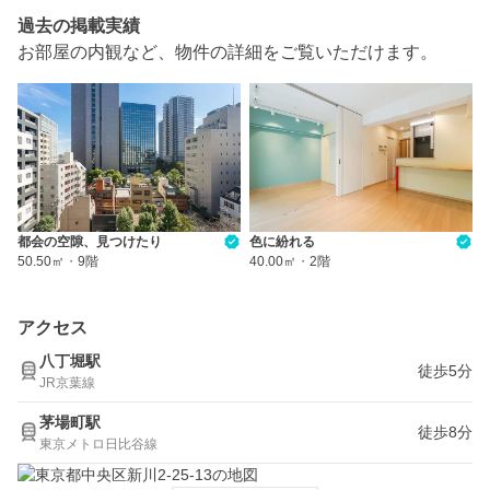
過去の掲載実績
お部屋の内観など、物件の詳細をご覧いただけます。
都会の空隙、見つけたり
色に紛れる
50.50㎡
・
9階
40.00㎡
・
2階
アクセス
八丁堀駅
徒歩5分
JR京葉線
茅場町駅
徒歩8分
東京メトロ日比谷線