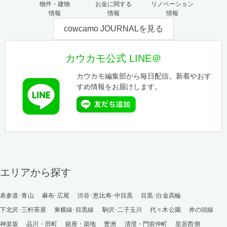
物件・建物
お金に関する
リノベーション
情報
情報
情報
cowcamo JOURNALを見る
カウカモ公式 LINE＠
カウカモ編集部から毎日配信。新着やおす
すめ情報をお届けします。
エリアから探す
表参道･青山
麻布･広尾
渋谷･恵比寿･中目黒
目黒･白金高輪
下北沢･三軒茶屋
東横線･目黒線
駒沢･二子玉川
代々木公園
井の頭線
神楽坂
品川・田町
銀座・築地
豊洲
清澄・門前仲町
皇居西側