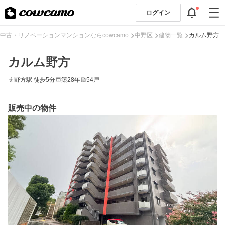
ログイン
中古・リノベーションマンションならcowcamo
中野区
建物一覧
カルム野方
カルム野方
野方駅 徒歩5分
築28年
54戸
販売中の物件