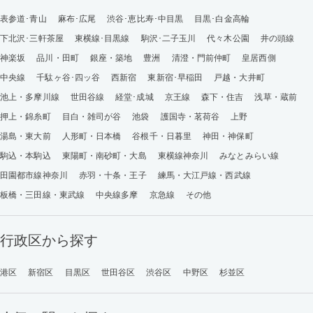
表参道･青山
麻布･広尾
渋谷･恵比寿･中目黒
目黒･白金高輪
下北沢･三軒茶屋
東横線･目黒線
駒沢･二子玉川
代々木公園
井の頭線
神楽坂
品川・田町
銀座・築地
豊洲
清澄・門前仲町
皇居西側
中央線
千駄ヶ谷･四ッ谷
西新宿
東新宿･早稲田
戸越・大井町
池上・多摩川線
世田谷線
経堂･成城
京王線
森下・住吉
浅草・蔵前
押上・錦糸町
目白・雑司が谷
池袋
護国寺・茗荷谷
上野
湯島・東大前
人形町・日本橋
谷根千・日暮里
神田・神保町
駒込・本駒込
東陽町・南砂町・大島
東横線神奈川
みなとみらい線
田園都市線神奈川
赤羽・十条・王子
練馬・大江戸線・西武線
板橋・三田線・東武線
中央線多摩
京急線
その他
行政区から探す
港区
新宿区
目黒区
世田谷区
渋谷区
中野区
杉並区