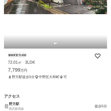
価格変更
完成前
72.01㎡
3LDK
・
7,799
万円
野方駅徒歩5分
中野区大和町
可
アクセス
野方駅
徒歩5分
西武新宿線