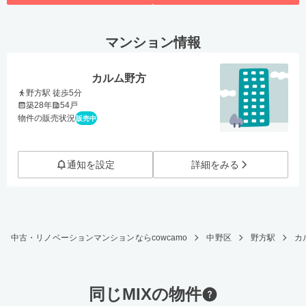
マンション情報
カルム野方
野方駅 徒歩5分
築28年
54戸
物件の販売状況
販売中
通知を設定
詳細をみる
中古・リノベーションマンションならcowcamo
中野区
野方駅
カル
同じMIXの物件