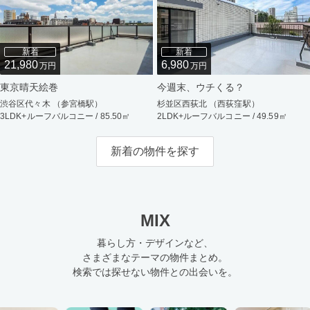
新着
新着
21,980
6,980
万円
万円
東京晴天絵巻
今週末、ウチくる？
渋谷区代々木 （参宮橋駅）
杉並区西荻北 （西荻窪駅）
3LDK+ルーフバルコニー / 85.50㎡
2LDK+ルーフバルコニー / 49.59㎡
新着の物件を探す
MIX
暮らし方・デザインなど、
さまざまなテーマの物件まとめ。
検索では探せない物件との出会いを。