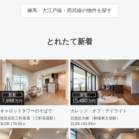
練馬・大江戸線・西武線の物件を探す
とれたて新着
新着
新着
7,998
15,480
万円
万円
キャロットタワーのそばで
カレッジ・オブ・デイライト
世田谷区三軒茶屋 （三軒茶屋駅）
目黒区大橋 （駒場東大前駅）
3LDK / 76.60㎡
2LDK / 63.96㎡