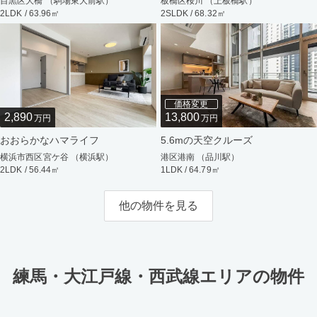
目黒区大橋 （駒場東大前駅）
板橋区桜川 （上板橋駅）
2LDK / 63.96㎡
2SLDK / 68.32㎡
価格変更
2,890
13,800
万円
万円
おおらかなハマライフ
5.6mの天空クルーズ
横浜市西区宮ケ谷 （横浜駅）
港区港南 （品川駅）
2LDK / 56.44㎡
1LDK / 64.79㎡
他の物件を見る
練馬・大江戸線・西武線エリアの物件