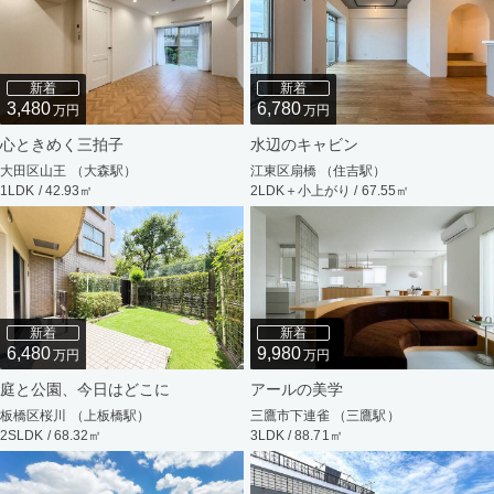
新着
新着
3,480
6,780
万円
万円
心ときめく三拍子
水辺のキャビン
大田区山王 （大森駅）
江東区扇橋 （住吉駅）
1LDK / 42.93㎡
2LDK＋小上がり / 67.55㎡
新着
新着
6,480
9,980
万円
万円
庭と公園、今日はどこに
アールの美学
板橋区桜川 （上板橋駅）
三鷹市下連雀 （三鷹駅）
2SLDK / 68.32㎡
3LDK / 88.71㎡