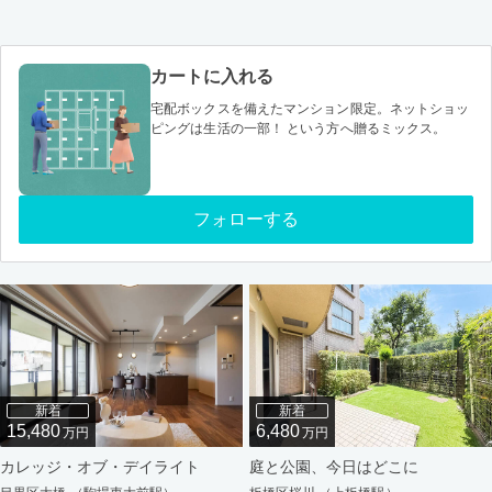
カートに入れる
宅配ボックスを備えたマンション限定。ネットショッ
ピングは生活の一部！ という方へ贈るミックス。
フォローする
新着
新着
15,480
6,480
万円
万円
カレッジ・オブ・デイライト
庭と公園、今日はどこに