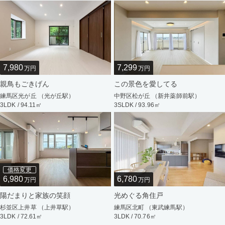
7,980
7,299
万円
万円
親鳥もごきげん
この景色を愛してる
練馬区光が丘 （光が丘駅）
中野区松が丘 （新井薬師前駅）
3LDK / 94.11㎡
3SLDK / 93.96㎡
価格変更
6,980
6,780
万円
万円
陽だまりと家族の笑顔
光めぐる角住戸
杉並区上井草 （上井草駅）
練馬区北町 （東武練馬駅）
3LDK / 72.61㎡
3LDK / 70.76㎡