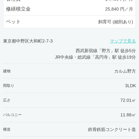
修繕積立金
25,840 円／月
ペット
飼育可 (細則あり)
東京都中野区大和町2-7-3
マップで見る
西武新宿線「野方」駅 徒歩5分
JR中央線・総武線「高円寺」駅 徒歩19分
カルム野方
建物
3LDK
間取り
72.01㎡
広さ
11.88㎡
バルコニー
鉄骨鉄筋コンクリート造
構造