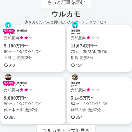
もっと記事を読む
ウルカモ
家を売りたい人と買いたい人のマッチングサービス
miyos
emori
売却意向
売却意向
5,180
11,674
万円〜
万円〜
60㎡・2K/2DK/2LDK
70㎡・3K/3DK/3LDK
上野毛 徒歩13分
用賀 徒歩8分
616
454
WSコトリン
けい
売却意向
売却意向
9,880
5,145
万円〜
万円〜
80㎡・2K/2DK/2LDK
54㎡・2K/2DK/2LDK
代々木上原 徒歩7分
駒沢大学 徒歩7分
395
354
ウルカモトップを見る