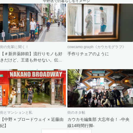
中野区での暮らしをイメージ
街の先輩に聞く！
cowcamo graph《カウカモグラフ》
【＃新井薬師前】流行りモノも好
手作りチェアのように
きだけど、王道も外せない。伝統
と新しい風が交錯する街
街とマンションと私
街のネタ帖
【中野 × ブロードウェイ × 近藤由
カウカモ編集部 大忘年会！ -中央
紀】
線14時間行脚-