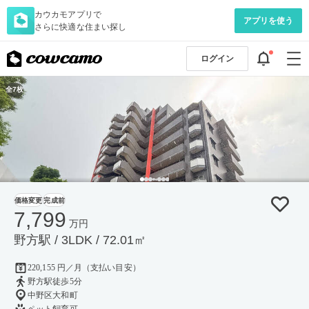
カウカモアプリで
アプリを使う
さらに快適な住まい探し
ログイン
全7枚
価格変更
完成前
7,799
万円
野方駅 / 3LDK / 72.01㎡
220,155 円／月（支払い目安）
野方駅徒歩5分
中野区大和町