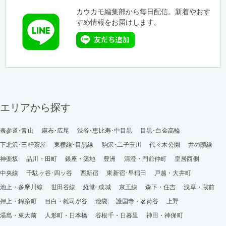
カウカモ編集部から毎日配信。新着やおす
すめ情報をお届けします。
エリアから探す
表参道･青山
麻布･広尾
渋谷･恵比寿･中目黒
目黒･白金高輪
下北沢･三軒茶屋
東横線･目黒線
駒沢･二子玉川
代々木公園
井の頭線
神楽坂
品川・田町
銀座・築地
豊洲
清澄・門前仲町
皇居西側
中央線
千駄ヶ谷･四ッ谷
西新宿
東新宿･早稲田
戸越・大井町
池上・多摩川線
世田谷線
経堂･成城
京王線
森下・住吉
浅草・蔵前
押上・錦糸町
目白・雑司が谷
池袋
護国寺・茗荷谷
上野
湯島・東大前
人形町・日本橋
谷根千・日暮里
神田・神保町