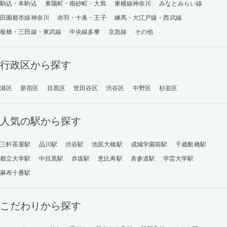
駒込・本駒込
東陽町・南砂町・大島
東横線神奈川
みなとみらい線
田園都市線神奈川
赤羽・十条・王子
練馬・大江戸線・西武線
板橋・三田線・東武線
中央線多摩
京急線
その他
行政区から探す
港区
新宿区
目黒区
世田谷区
渋谷区
中野区
杉並区
人気の駅から探す
三軒茶屋駅
品川駅
渋谷駅
池尻大橋駅
成城学園前駅
千歳船橋駅
都立大学駅
中目黒駅
赤坂駅
恵比寿駅
表参道駅
学芸大学駅
麻布十番駅
こだわりから探す