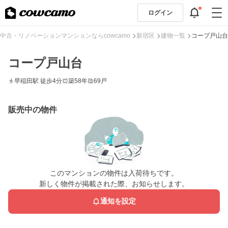
ログイン
中古・リノベーションマンションならcowcamo
新宿区
建物一覧
コープ戸山台
コープ戸山台
早稲田駅 徒歩4分
築58年
69戸
販売中の物件
このマンションの物件は入荷待ちです。
新しく物件が掲載された際、お知らせします。
通知を設定