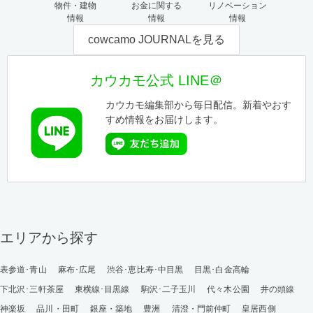
物件・建物
お金に関する
リノベーション
情報
情報
情報
cowcamo JOURNALを見る
カウカモ公式 LINE＠
カウカモ編集部から毎日配信。新着やおす
すめ情報をお届けします。
エリアから探す
表参道･青山
麻布･広尾
渋谷･恵比寿･中目黒
目黒･白金高輪
下北沢･三軒茶屋
東横線･目黒線
駒沢･二子玉川
代々木公園
井の頭線
神楽坂
品川・田町
銀座・築地
豊洲
清澄・門前仲町
皇居西側