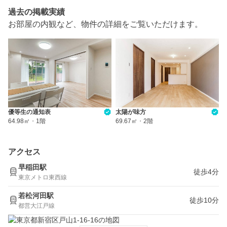
過去の掲載実績
お部屋の内観など、物件の詳細をご覧いただけます。
優等生の通知表
太陽が味方
64.98㎡
・
1階
69.67㎡
・
2階
アクセス
早稲田駅
徒歩4分
東京メトロ東西線
若松河田駅
徒歩10分
都営大江戸線