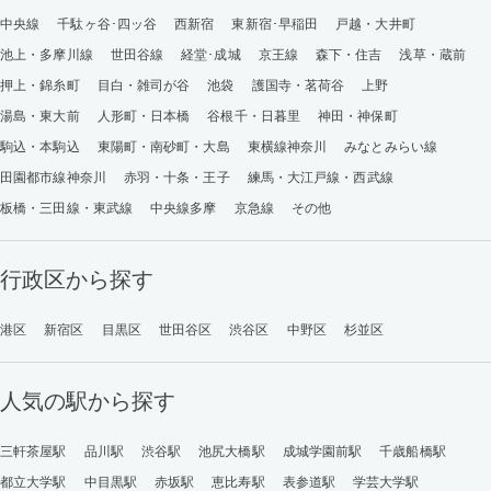
中央線
千駄ヶ谷･四ッ谷
西新宿
東新宿･早稲田
戸越・大井町
池上・多摩川線
世田谷線
経堂･成城
京王線
森下・住吉
浅草・蔵前
押上・錦糸町
目白・雑司が谷
池袋
護国寺・茗荷谷
上野
湯島・東大前
人形町・日本橋
谷根千・日暮里
神田・神保町
駒込・本駒込
東陽町・南砂町・大島
東横線神奈川
みなとみらい線
田園都市線神奈川
赤羽・十条・王子
練馬・大江戸線・西武線
板橋・三田線・東武線
中央線多摩
京急線
その他
行政区から探す
港区
新宿区
目黒区
世田谷区
渋谷区
中野区
杉並区
人気の駅から探す
三軒茶屋駅
品川駅
渋谷駅
池尻大橋駅
成城学園前駅
千歳船橋駅
都立大学駅
中目黒駅
赤坂駅
恵比寿駅
表参道駅
学芸大学駅