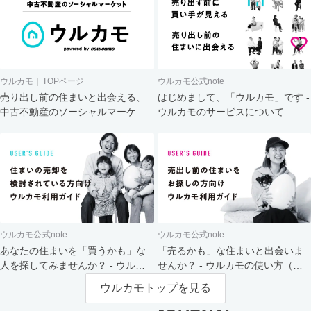
ウルカモ｜TOPページ
ウルカモ公式note
売り出し前の住まいと出会える、
はじめまして、「ウルカモ」です -
中古不動産のソーシャルマーケッ
ウルカモのサービスについて
ト
ウルカモ公式note
ウルカモ公式note
あなたの住まいを「買うかも」な
「売るかも」な住まいと出会いま
人を探してみませんか？ - ウルカ
せんか？ - ウルカモの使い方（買
モの使い方（売主さま向け）
主さま向け）
ウルカモトップを見る