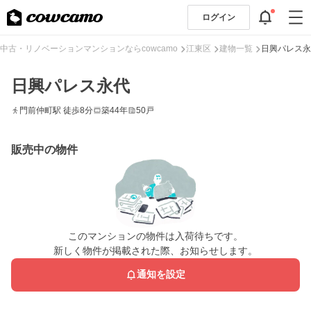
ログイン
中古・リノベーションマンションならcowcamo
江東区
建物一覧
日興パレス永
日興パレス永代
門前仲町駅 徒歩8分
築44年
50戸
販売中の物件
このマンションの物件は入荷待ちです。
新しく物件が掲載された際、お知らせします。
通知を設定