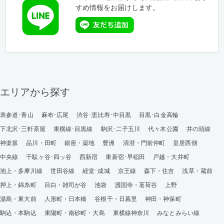
すめ情報をお届けします。
エリアから探す
表参道･青山
麻布･広尾
渋谷･恵比寿･中目黒
目黒･白金高輪
下北沢･三軒茶屋
東横線･目黒線
駒沢･二子玉川
代々木公園
井の頭線
神楽坂
品川・田町
銀座・築地
豊洲
清澄・門前仲町
皇居西側
中央線
千駄ヶ谷･四ッ谷
西新宿
東新宿･早稲田
戸越・大井町
池上・多摩川線
世田谷線
経堂･成城
京王線
森下・住吉
浅草・蔵前
押上・錦糸町
目白・雑司が谷
池袋
護国寺・茗荷谷
上野
湯島・東大前
人形町・日本橋
谷根千・日暮里
神田・神保町
駒込・本駒込
東陽町・南砂町・大島
東横線神奈川
みなとみらい線