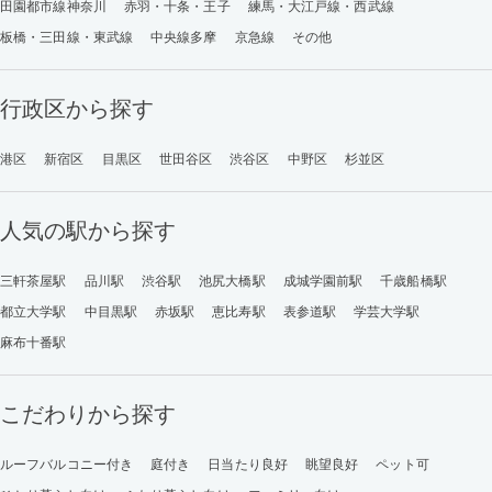
田園都市線神奈川
赤羽・十条・王子
練馬・大江戸線・西武線
板橋・三田線・東武線
中央線多摩
京急線
その他
行政区から探す
港区
新宿区
目黒区
世田谷区
渋谷区
中野区
杉並区
人気の駅から探す
三軒茶屋駅
品川駅
渋谷駅
池尻大橋駅
成城学園前駅
千歳船橋駅
都立大学駅
中目黒駅
赤坂駅
恵比寿駅
表参道駅
学芸大学駅
麻布十番駅
こだわりから探す
ルーフバルコニー付き
庭付き
日当たり良好
眺望良好
ペット可