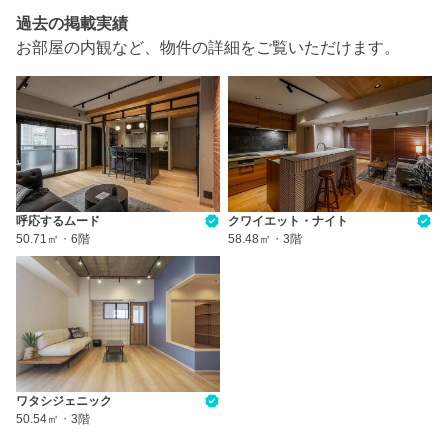
過去の掲載実績
お部屋の内観など、物件の詳細をご覧いただけます。
呼応するムード
クワイエット・ナイト
50.71㎡
・
6階
58.48㎡
・
3階
ワタシジェニック
50.54㎡
・
3階