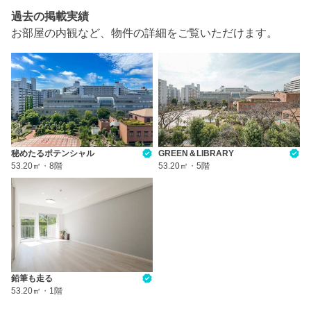
過去の掲載実績
お部屋の内観など、物件の詳細をご覧いただけます。
秘めたるポテンシャル
GREEN＆LIBRARY
53.20㎡
・
8階
53.20㎡
・
5階
鉛筆も走る
53.20㎡
・
1階