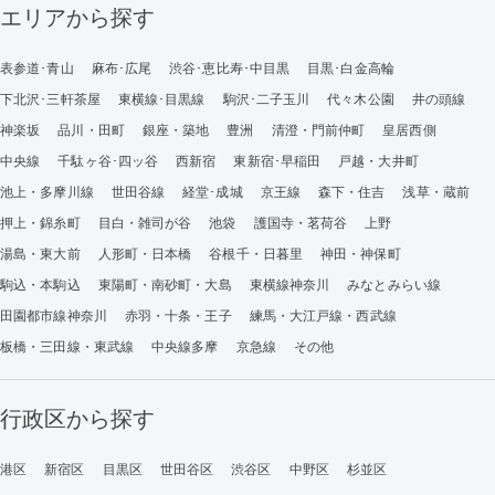
エリアから探す
表参道･青山
麻布･広尾
渋谷･恵比寿･中目黒
目黒･白金高輪
下北沢･三軒茶屋
東横線･目黒線
駒沢･二子玉川
代々木公園
井の頭線
神楽坂
品川・田町
銀座・築地
豊洲
清澄・門前仲町
皇居西側
中央線
千駄ヶ谷･四ッ谷
西新宿
東新宿･早稲田
戸越・大井町
池上・多摩川線
世田谷線
経堂･成城
京王線
森下・住吉
浅草・蔵前
押上・錦糸町
目白・雑司が谷
池袋
護国寺・茗荷谷
上野
湯島・東大前
人形町・日本橋
谷根千・日暮里
神田・神保町
駒込・本駒込
東陽町・南砂町・大島
東横線神奈川
みなとみらい線
田園都市線神奈川
赤羽・十条・王子
練馬・大江戸線・西武線
板橋・三田線・東武線
中央線多摩
京急線
その他
行政区から探す
港区
新宿区
目黒区
世田谷区
渋谷区
中野区
杉並区