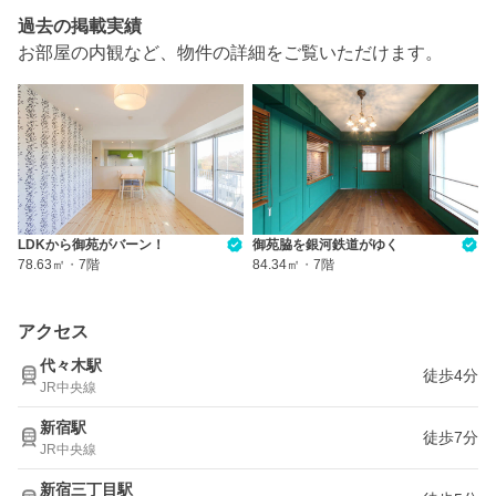
過去の掲載実績
お部屋の内観など、物件の詳細をご覧いただけます。
LDKから御苑がバーン！
御苑脇を銀河鉄道がゆく
78.63㎡
・
7階
84.34㎡
・
7階
アクセス
代々木駅
徒歩4分
JR中央線
新宿駅
徒歩7分
JR中央線
新宿三丁目駅