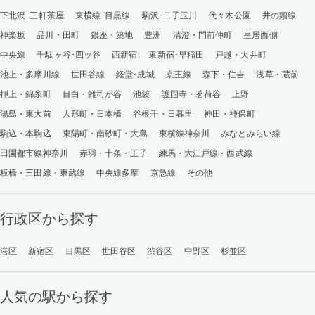
下北沢･三軒茶屋
東横線･目黒線
駒沢･二子玉川
代々木公園
井の頭線
神楽坂
品川・田町
銀座・築地
豊洲
清澄・門前仲町
皇居西側
中央線
千駄ヶ谷･四ッ谷
西新宿
東新宿･早稲田
戸越・大井町
池上・多摩川線
世田谷線
経堂･成城
京王線
森下・住吉
浅草・蔵前
押上・錦糸町
目白・雑司が谷
池袋
護国寺・茗荷谷
上野
湯島・東大前
人形町・日本橋
谷根千・日暮里
神田・神保町
駒込・本駒込
東陽町・南砂町・大島
東横線神奈川
みなとみらい線
田園都市線神奈川
赤羽・十条・王子
練馬・大江戸線・西武線
板橋・三田線・東武線
中央線多摩
京急線
その他
行政区から探す
港区
新宿区
目黒区
世田谷区
渋谷区
中野区
杉並区
人気の駅から探す