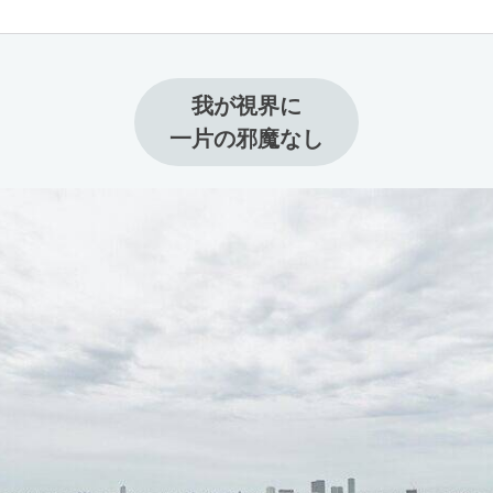
我が視界に

一片の邪魔なし