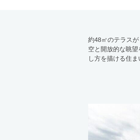
約48㎡のテラス
空と開放的な眺望
し方を描ける住ま