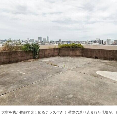
、大空を我が物顔で楽しめるテラス付き！ 壁際の造り込まれた花壇が、