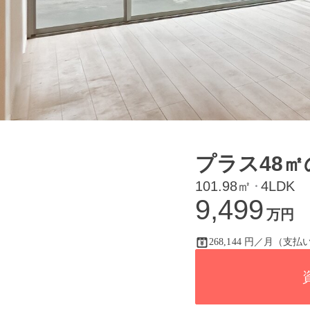
プラス48㎡
101.98㎡
4LDK
・
9,499
万円
268,144 円／月（支