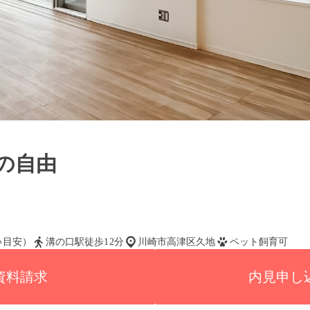
の自由
払い目安）
溝の口駅徒歩12分
川崎市高津区久地
ペット飼育可
資料請求
内見申し