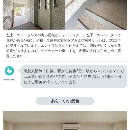
左上・
エントランスの青い屋根がチャーミング。／
左下・
エレベーターで
住戸がある4階に。／
右・
全住戸の玄関ドアおよび窓枠サッシは、2022年
に交換されています。エントランスから住戸までは、階段をいくつか上る
必要がありますので、ベビーカーや車いすをご利用の方はあらかじめご留
意ください。
東急東横線「白楽」駅から徒歩5分。駅からマンションまで
は坂道が続く道のりです。そのひと息先には、頑張った分
cowcamo
だけご褒美が待っていますよ◎
あら、いい景色