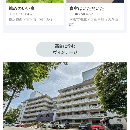
眺めのいい庭
青空はいただいた
3LDK / 73.84㎡
3LDK / 58.47㎡
横浜市西区宮ケ谷
（横浜駅）
横浜市港北区大豆戸町
（大倉山
駅）
高台に佇む

ヴィンテージ