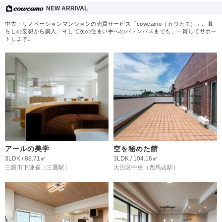
NEW ARRIVAL
中古・リノベーションマンションの売買サービス「cowcamo（カウカモ）」。暮
らしの妄想から購入、そして次の住まい手へのバトンパスまでも、一貫してサポー
トします。
アールの美学
空を秘めた館
3LDK / 88.71㎡
3LDK / 104.16㎡
三鷹市下連雀
（三鷹駅）
大田区中央
（西馬込駅）