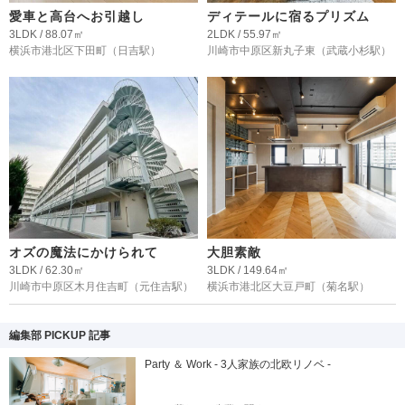
愛車と高台へお引越し
ディテールに宿るプリズム
3LDK / 88.07㎡
2LDK / 55.97㎡
横浜市港北区下田町
（日吉駅）
川崎市中原区新丸子東
（武蔵小杉駅）
オズの魔法にかけられて
大胆素敵
3LDK / 62.30㎡
3LDK / 149.64㎡
川崎市中原区木月住吉町
（元住吉駅）
横浜市港北区大豆戸町
（菊名駅）
編集部 PICKUP 記事
Party ＆ Work - 3人家族の北欧リノベ -