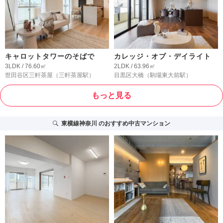
キャロットタワーのそばで
カレッジ・オブ・デイライト
3LDK / 76.60㎡
2LDK / 63.96㎡
世田谷区三軒茶屋
（三軒茶屋駅）
目黒区大橋
（駒場東大前駅）
もっと見る
東横線神奈川
のおすすめ中古マンション