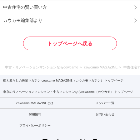
中古住宅の賢い買い方
カウカモ編集部より
トップページへ戻る
中古・リノベーションマンションならcowcamo
cowcamo MAGAZINE
中古住宅
街と暮らしの先輩マガジン cowcamo MAGAZINE（カウカモマガジン） トップページ
東京のリノベーションマンション・中古マンションならcowcamo（カウカモ） トップページ
cowcamo MAGAZINEとは
メンバー一覧
採用情報
お問い合わせ
プライバシーポリシー