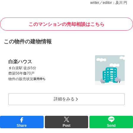
writer／editor：及川 円
このマンションの売却相談はこちら
この物件の建物情報
白楽ハウス
白楽駅 徒歩5分
築56年
70戸
物件の販売状況
販売待ち
詳細をみる
Share
Post
Send