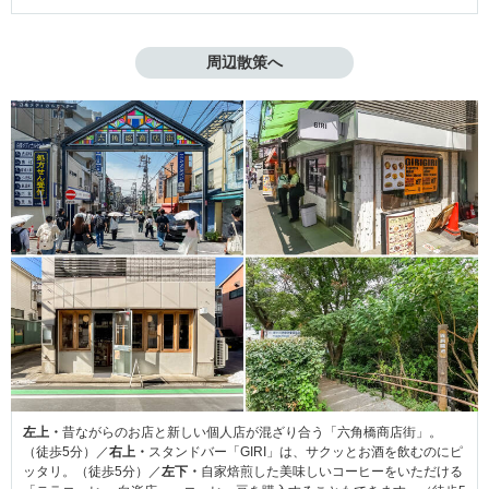
周辺散策へ
左上・
昔ながらのお店と新しい個人店が混ざり合う「六角橋商店街」。
（徒歩5分）／
右上・
スタンドバー「GIRI」は、サクッとお酒を飲むのにピ
ッタリ。（徒歩5分）／
左下・
自家焙煎した美味しいコーヒーをいただける