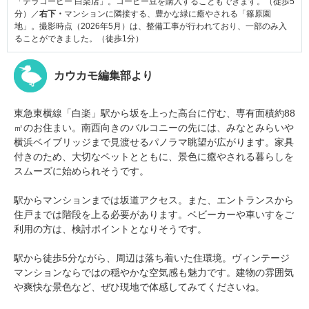
「テラコーヒー 白楽店」。コーヒー豆を購入することもできます。（徒歩5
分）／
右下・
マンションに隣接する、豊かな緑に癒やされる「篠原園
地」。撮影時点（2026年5月）は、整備工事が行われており、一部のみ入
ることができました。（徒歩1分）
カウカモ編集部より
東急東横線「白楽」駅から坂を上った高台に佇む、専有面積約88
㎡のお住まい。南西向きのバルコニーの先には、みなとみらいや
横浜ベイブリッジまで見渡せるパノラマ眺望が広がります。家具
付きのため、大切なペットとともに、景色に癒やされる暮らしを
スムーズに始められそうです。
駅からマンションまでは坂道アクセス。また、エントランスから
住戸までは階段を上る必要があります。ベビーカーや車いすをご
利用の方は、検討ポイントとなりそうです。
駅から徒歩5分ながら、周辺は落ち着いた住環境。ヴィンテージ
マンションならではの穏やかな空気感も魅力です。建物の雰囲気
や爽快な景色など、ぜひ現地で体感してみてくださいね。