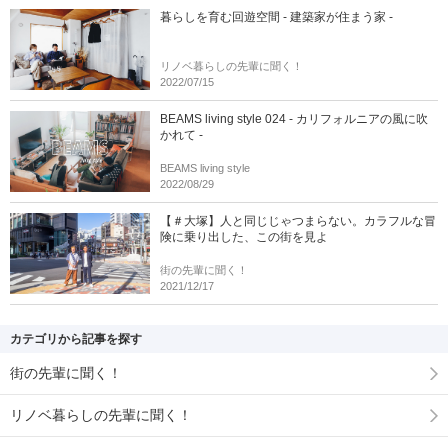
暮らしを育む回遊空間 - 建築家が住まう家 -
リノベ暮らしの先輩に聞く！
2022/07/15
BEAMS living style 024 - カリフォルニアの風に吹
かれて -
BEAMS living style
2022/08/29
【＃大塚】人と同じじゃつまらない。カラフルな冒
険に乗り出した、この街を見よ
街の先輩に聞く！
2021/12/17
カテゴリから記事を探す
街の先輩に聞く！
リノベ暮らしの先輩に聞く！