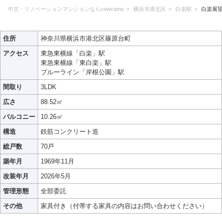
中古・リノベーションマンションならcowcamo
横浜市港北区
白楽駅
白楽展
住所
神奈川県横浜市港北区篠原台町
アクセス
東急東横線「白楽」駅
東急東横線「東白楽」駅
ブルーライン「岸根公園」駅
間取り
3LDK
広さ
88.52㎡
バルコニー
10.26㎡
構造
鉄筋コンクリート造
総戸数
70戸
築年月
1969年11月
改装年月
2026年5月
管理形態
全部委託
その他
家具付き（付帯する家具の内容はお問い合わせください）