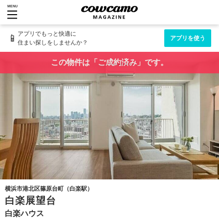
MENU
アプリでもっと快適に
📱
アプリを使う
住まい探しをしませんか？
この物件は「ご成約済み」です。
横浜市港北区篠原台町（白楽駅）
白楽展望台
白楽ハウス