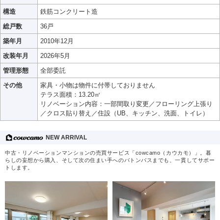
構造
鉄筋コンクリート造
総戸数
36戸
築年月
2010年12月
改装年月
2026年5月
管理形態
全部委託
その他
家具・小物は物件に付帯しておりません
テラス面積：13.20㎡
リノベーション内容：一部間取り変更／フローリング上張り
／クロス貼り替え／住設（UB、キッチン、洗面、トイレ）
NEW ARRIVAL
中古・リノベーションマンションの売買サービス「cowcamo（カウカモ）」。暮
らしの妄想から購入、そして次の住まい手へのバトンパスまでも、一貫してサポー
トします。