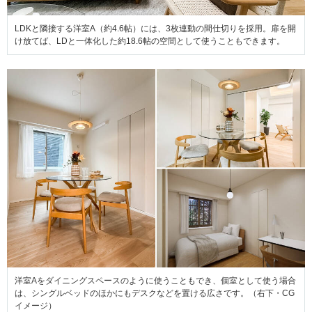
LDKと隣接する洋室A（約4.6帖）には、3枚連動の間仕切りを採用。扉を開
け放てば、LDと一体化した約18.6帖の空間として使うこともできます。
洋室Aをダイニングスペースのように使うこともでき、個室として使う場合
は、シングルベッドのほかにもデスクなどを置ける広さです。（右下・CG
イメージ）