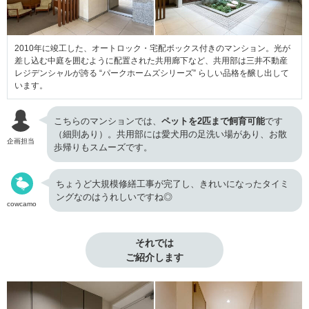
2010年に竣工した、オートロック・宅配ボックス付きのマンション。光が
差し込む中庭を囲むように配置された共用廊下など、共用部は三井不動産
レジデンシャルが誇る “パークホームズシリーズ” らしい品格を醸し出して
います。
こちらのマンションでは、
ペットを2匹まで飼育可能
です
（細則あり）。共用部には愛犬用の足洗い場があり、お散
企画担当
歩帰りもスムーズです。
ちょうど大規模修繕工事が完了し、きれいになったタイミ
ングなのはうれしいですね◎
cowcamo
それでは

ご紹介します