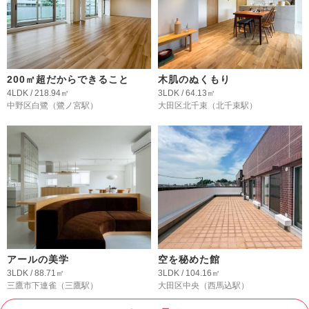
200㎡超だからできること
木肌のぬくもり
4LDK / 218.94㎡
3LDK / 64.13㎡
中野区白鷺
（鷺ノ宮駅）
大田区北千束
（北千束駅）
アールの美学
空を秘めた館
3LDK / 88.71㎡
3LDK / 104.16㎡
三鷹市下連雀
（三鷹駅）
大田区中央
（西馬込駅）