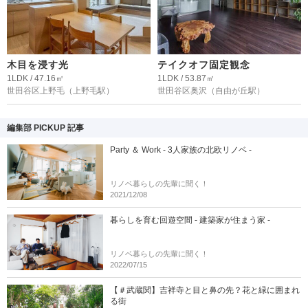
木目を浸す光
テイクオフ固定観念
1LDK / 47.16㎡
1LDK / 53.87㎡
世田谷区上野毛
（上野毛駅）
世田谷区奥沢
（自由が丘駅）
編集部 PICKUP 記事
Party ＆ Work - 3人家族の北欧リノベ -
リノベ暮らしの先輩に聞く！
2021/12/08
暮らしを育む回遊空間 - 建築家が住まう家 -
リノベ暮らしの先輩に聞く！
2022/07/15
【＃武蔵関】吉祥寺と目と鼻の先？花と緑に囲まれ
る街