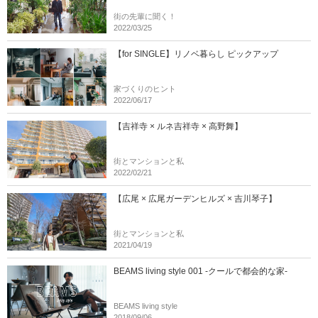
街の先輩に聞く！
2022/03/25
【for SINGLE】リノベ暮らし ピックアップ
家づくりのヒント
2022/06/17
【吉祥寺 × ルネ吉祥寺 × 高野舞】
街とマンションと私
2022/02/21
【広尾 × 広尾ガーデンヒルズ × 吉川琴子】
街とマンションと私
2021/04/19
BEAMS living style 001 -クールで都会的な家-
BEAMS living style
2018/09/06