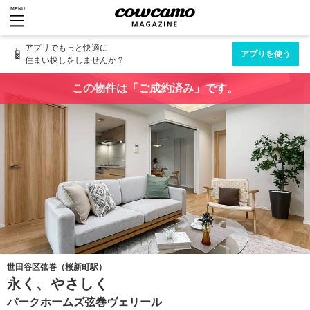
MENU
アプリでもっと快適に
📱
アプリを使う
住まい探しをしませんか？
この物件は「ご成約済み」です。
世田谷区弦巻（桜新町駅）
永く、やさしく
パークホームズ弦巻ヴェリール