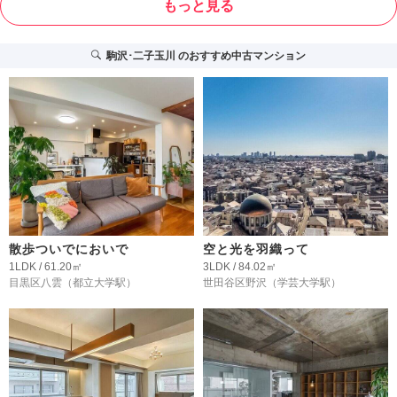
もっと見る
駒沢･二子玉川
のおすすめ中古マンション
散歩ついでにおいで
空と光を羽織って
1LDK / 61.20㎡
3LDK / 84.02㎡
目黒区八雲
（都立大学駅）
世田谷区野沢
（学芸大学駅）