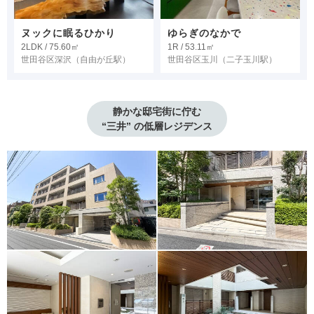
ヌックに眠るひかり
ゆらぎのなかで
2LDK / 75.60㎡
1R / 53.11㎡
世田谷区深沢
（自由が丘駅）
世田谷区玉川
（二子玉川駅）
静かな邸宅街に佇む

“三井” の低層レジデンス