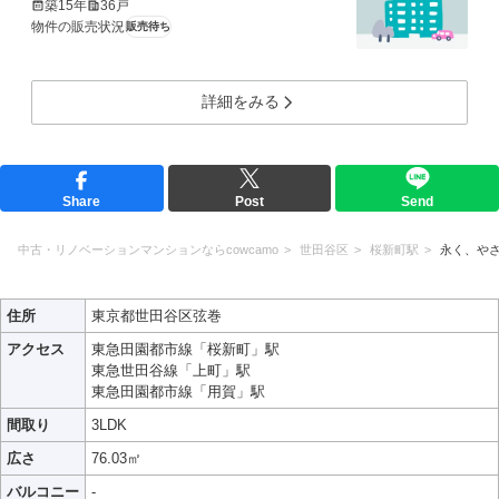
築15年
36戸
物件の販売状況
販売待ち
詳細をみる
Share
Post
Send
中古・リノベーションマンションならcowcamo
世田谷区
桜新町駅
永く、や
住所
東京都世田谷区弦巻
アクセス
東急田園都市線「桜新町」駅
東急世田谷線「上町」駅
東急田園都市線「用賀」駅
間取り
3LDK
広さ
76.03㎡
バルコニー
-