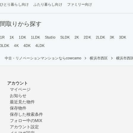
ひとり暮らし向け
ふたり暮らし向け
ファミリー向け
間取りから探す
1R
1K
1DK
1LDK
Studio
SLDK
2K
2DK
2LDK
3K
3DK
3LDK
4K
4DK
4LDK
中古・リノベーションマンションならcowcamo
横浜市西区
横浜市西
アカウント
マイページ
お知らせ
最近見た物件
保存物件
保存した検索条件
フォロー中のMIX
アカウント設定
メルマガ設定