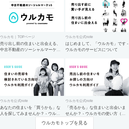
ウルカモ｜TOPページ
ウルカモ公式note
売り出し前の住まいと出会える、
はじめまして、「ウルカモ」です -
中古不動産のソーシャルマーケッ
ウルカモのサービスについて
ト
ウルカモ公式note
ウルカモ公式note
あなたの住まいを「買うかも」な
「売るかも」な住まいと出会いま
人を探してみませんか？ - ウルカ
せんか？ - ウルカモの使い方（買
モの使い方（売主さま向け）
主さま向け）
ウルカモトップを見る