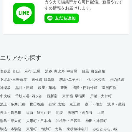
カウカモ編集部から毎日配信。新着やおす
すめ情報をお届けします。
エリアから探す
表参道･青山
麻布･広尾
渋谷･恵比寿･中目黒
目黒･白金高輪
下北沢･三軒茶屋
東横線･目黒線
駒沢･二子玉川
代々木公園
井の頭線
神楽坂
品川・田町
銀座・築地
豊洲
清澄・門前仲町
皇居西側
中央線
千駄ヶ谷･四ッ谷
西新宿
東新宿･早稲田
戸越・大井町
池上・多摩川線
世田谷線
経堂･成城
京王線
森下・住吉
浅草・蔵前
押上・錦糸町
目白・雑司が谷
池袋
護国寺・茗荷谷
上野
湯島・東大前
人形町・日本橋
谷根千・日暮里
神田・神保町
駒込・本駒込
東陽町・南砂町・大島
東横線神奈川
みなとみらい線