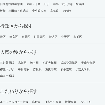
田園都市線神奈川
赤羽・十条・王子
練馬・大江戸線・西武線
板橋・三田線・東武線
中央線多摩
京急線
その他
行政区から探す
港区
新宿区
目黒区
世田谷区
渋谷区
中野区
杉並区
人気の駅から探す
三軒茶屋駅
品川駅
渋谷駅
池尻大橋駅
成城学園前駅
千歳船橋駅
都立大学駅
中目黒駅
赤坂駅
恵比寿駅
表参道駅
学芸大学駅
麻布十番駅
こだわりから探す
ルーフバルコニー付き
庭付き
日当たり良好
眺望良好
ペット可