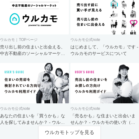
ウルカモ｜TOPページ
ウルカモ公式note
売り出し前の住まいと出会える、
はじめまして、「ウルカモ」です -
中古不動産のソーシャルマーケッ
ウルカモのサービスについて
ト
ウルカモ公式note
ウルカモ公式note
あなたの住まいを「買うかも」な
「売るかも」な住まいと出会いま
人を探してみませんか？ - ウルカ
せんか？ - ウルカモの使い方（買
モの使い方（売主さま向け）
主さま向け）
ウルカモトップを見る