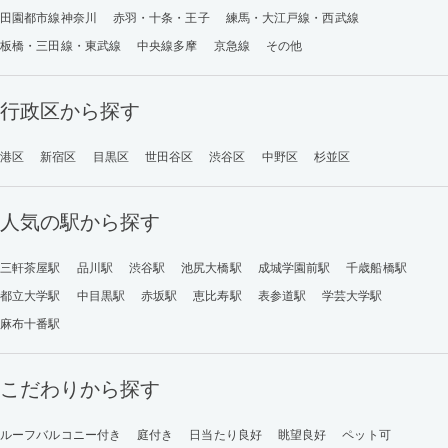
田園都市線神奈川
赤羽・十条・王子
練馬・大江戸線・西武線
板橋・三田線・東武線
中央線多摩
京急線
その他
行政区から探す
港区
新宿区
目黒区
世田谷区
渋谷区
中野区
杉並区
人気の駅から探す
三軒茶屋駅
品川駅
渋谷駅
池尻大橋駅
成城学園前駅
千歳船橋駅
都立大学駅
中目黒駅
赤坂駅
恵比寿駅
表参道駅
学芸大学駅
麻布十番駅
こだわりから探す
ルーフバルコニー付き
庭付き
日当たり良好
眺望良好
ペット可