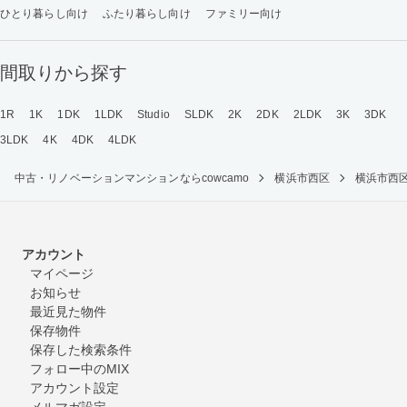
ひとり暮らし向け
ふたり暮らし向け
ファミリー向け
間取りから探す
1R
1K
1DK
1LDK
Studio
SLDK
2K
2DK
2LDK
3K
3DK
3LDK
4K
4DK
4LDK
中古・リノベーションマンションならcowcamo
横浜市西区
横浜市西
アカウント
マイページ
お知らせ
最近見た物件
保存物件
保存した検索条件
フォロー中のMIX
アカウント設定
メルマガ設定