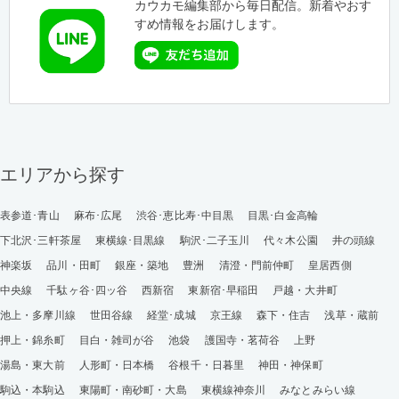
カウカモ編集部から毎日配信。新着やおす
すめ情報をお届けします。
エリアから探す
表参道･青山
麻布･広尾
渋谷･恵比寿･中目黒
目黒･白金高輪
下北沢･三軒茶屋
東横線･目黒線
駒沢･二子玉川
代々木公園
井の頭線
神楽坂
品川・田町
銀座・築地
豊洲
清澄・門前仲町
皇居西側
中央線
千駄ヶ谷･四ッ谷
西新宿
東新宿･早稲田
戸越・大井町
池上・多摩川線
世田谷線
経堂･成城
京王線
森下・住吉
浅草・蔵前
押上・錦糸町
目白・雑司が谷
池袋
護国寺・茗荷谷
上野
湯島・東大前
人形町・日本橋
谷根千・日暮里
神田・神保町
駒込・本駒込
東陽町・南砂町・大島
東横線神奈川
みなとみらい線