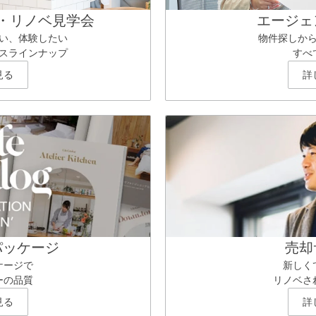
・リノベ見学会
エージェ
い、体験したい
物件探しか
スラインナップ
すべ
見る
詳
パッケージ
売却
ケージで
新しく
ーの品質
リノベさ
見る
詳