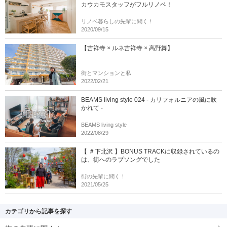
カウカモスタッフがフルリノベ！
リノベ暮らしの先輩に聞く！
2020/09/15
【吉祥寺 × ルネ吉祥寺 × 高野舞】
街とマンションと私
2022/02/21
BEAMS living style 024 - カリフォルニアの風に吹
かれて -
BEAMS living style
2022/08/29
【 ＃下北沢 】BONUS TRACKに収録されているの
は、街へのラブソングでした
街の先輩に聞く！
2021/05/25
カテゴリから記事を探す