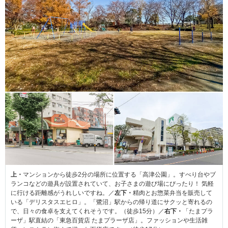
上・
マンションから徒歩2分の場所に位置する「高津公園」。すべり台やブ
ランコなどの遊具が設置されていて、お子さまの遊び場にぴったり！ 気軽
に行ける距離感がうれしいですね。／
左下・
精肉とお惣菜弁当を販売して
いる「デリスタスエヒロ」。「鷺沼」駅からの帰り道にサクッと寄れるの
で、日々の食卓を支えてくれそうです。（徒歩15分）／
右下・
「たまプラ
ーザ」駅直結の「東急百貨店 たまプラーザ店」。ファッションや生活雑