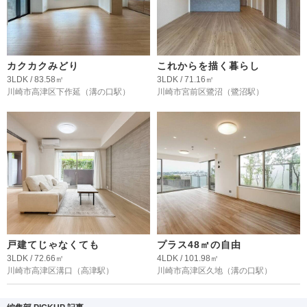
カクカクみどり
これからを描く暮らし
3LDK / 83.58㎡
3LDK / 71.16㎡
川崎市高津区下作延
（溝の口駅）
川崎市宮前区鷺沼
（鷺沼駅）
戸建てじゃなくても
プラス48㎡の自由
3LDK / 72.66㎡
4LDK / 101.98㎡
川崎市高津区溝口
（高津駅）
川崎市高津区久地
（溝の口駅）