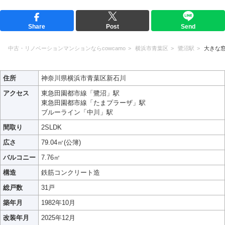
Share
Post
Send
中古・リノベーションマンションならcowcamo
横浜市青葉区
鷺沼駅
大きな
住所
神奈川県横浜市青葉区新石川
アクセス
東急田園都市線「鷺沼」駅
東急田園都市線「たまプラーザ」駅
ブルーライン「中川」駅
間取り
2SLDK
広さ
79.04㎡(公簿)
バルコニー
7.76㎡
構造
鉄筋コンクリート造
総戸数
31戸
築年月
1982年10月
改装年月
2025年12月