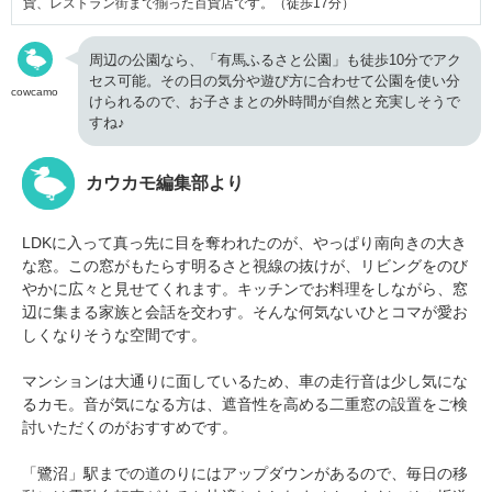
貨、レストラン街まで揃った百貨店です。（徒歩17分）
周辺の公園なら、「有馬ふるさと公園」も徒歩10分でアク
セス可能。その日の気分や遊び方に合わせて公園を使い分
cowcamo
けられるので、お子さまとの外時間が自然と充実しそうで
すね♪
カウカモ編集部より
LDKに入って真っ先に目を奪われたのが、やっぱり南向きの大き
な窓。この窓がもたらす明るさと視線の抜けが、リビングをのび
やかに広々と見せてくれます。キッチンでお料理をしながら、窓
辺に集まる家族と会話を交わす。そんな何気ないひとコマが愛お
しくなりそうな空間です。
マンションは大通りに面しているため、車の走行音は少し気にな
るカモ。音が気になる方は、遮音性を高める二重窓の設置をご検
討いただくのがおすすめです。
「鷺沼」駅までの道のりにはアップダウンがあるので、毎日の移