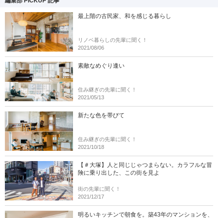
編集部 PICKUP 記事
最上階の古民家、和を感じる暮らし
リノベ暮らしの先輩に聞く！
2021/08/06
素敵なめぐり逢い
住み継ぎの先輩に聞く！
2021/05/13
新たな色を帯びて
住み継ぎの先輩に聞く！
2021/10/18
【＃大塚】人と同じじゃつまらない。カラフルな冒
険に乗り出した、この街を見よ
街の先輩に聞く！
2021/12/17
明るいキッチンで朝食を。築43年のマンションを、