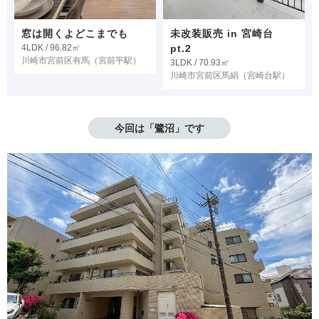
窓は開くよどこまでも
未改装販売 in 宮崎台
4LDK / 96.82㎡
pt.2
川崎市宮前区有馬
（宮前平駅）
3LDK / 70.93㎡
川崎市宮前区馬絹
（宮崎台駅）
今回は「鷺沼」です