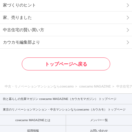
家づくりのヒント
家、売りました
中古住宅の賢い買い方
カウカモ編集部より
トップページへ戻る
中古・リノベーションマンションならcowcamo
cowcamo MAGAZINE
中古住宅
街と暮らしの先輩マガジン cowcamo MAGAZINE（カウカモマガジン） トップページ
東京のリノベーションマンション・中古マンションならcowcamo（カウカモ） トップページ
cowcamo MAGAZINEとは
メンバー一覧
採用情報
お問い合わせ