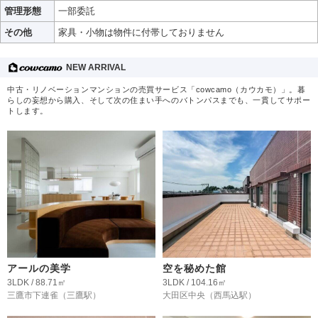
管理形態
一部委託
その他
家具・小物は物件に付帯しておりません
NEW ARRIVAL
中古・リノベーションマンションの売買サービス「cowcamo（カウカモ）」。暮
らしの妄想から購入、そして次の住まい手へのバトンパスまでも、一貫してサポー
トします。
アールの美学
空を秘めた館
3LDK / 88.71㎡
3LDK / 104.16㎡
三鷹市下連雀
（三鷹駅）
大田区中央
（西馬込駅）