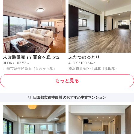
未改装販売 in 百合ヶ丘 pt2
ふたつのゆとり
3LDK / 103.53㎡
4LDK / 100.64㎡
川崎市麻生区高石
（百合ヶ丘駅）
横浜市青葉区荏田北
（江田駅）
もっと見る
田園都市線神奈川
のおすすめ中古マンション