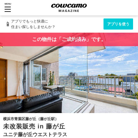
MENU
アプリでもっと快適に
📱
アプリを使う
住まい探しをしませんか？
この物件は「ご成約済み」です。
横浜市青葉区藤が丘（藤が丘駅）
未改装販売 in 藤が丘
ユニテ藤が丘ウエストテラス