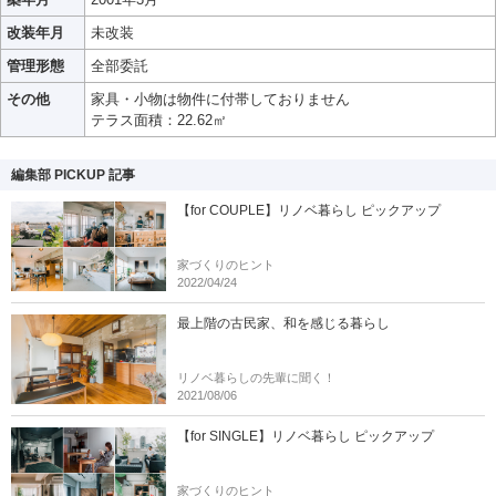
改装年月
未改装
管理形態
全部委託
その他
家具・小物は物件に付帯しておりません
テラス面積：22.62㎡
編集部 PICKUP 記事
【for COUPLE】リノベ暮らし ピックアップ
家づくりのヒント
2022/04/24
最上階の古民家、和を感じる暮らし
リノベ暮らしの先輩に聞く！
2021/08/06
【for SINGLE】リノベ暮らし ピックアップ
家づくりのヒント