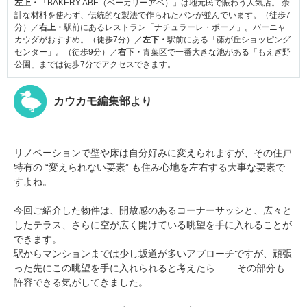
左上・
「BAKERY ABE（ベーカリーアベ）」は地元民で賑わう人気店。 余
計な材料を使わず、伝統的な製法で作られたパンが並んでいます。（徒歩7
分）／
右上・
駅前にあるレストラン「ナチュラーレ・ボーノ」。バーニャ
カウダがおすすめ。（徒歩7分）／
左下・
駅前にある「藤が丘ショッピング
センター」。（徒歩9分）／
右下・
青葉区で一番大きな池がある「もえぎ野
公園」までは徒歩7分でアクセスできます。
カウカモ編集部より
リノベーションで壁や床は自分好みに変えられますが、その住戸
特有の “変えられない要素” も住み心地を左右する大事な要素で
すよね。
今回ご紹介した物件は、開放感のあるコーナーサッシと、広々と
したテラス、さらに空が広く開けている眺望を手に入れることが
できます。
駅からマンションまでは少し坂道が多いアプローチですが、頑張
った先にこの眺望を手に入れられると考えたら…… その部分も
許容できる気がしてきました。