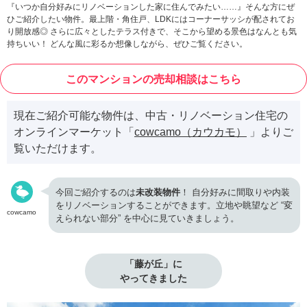
『いつか自分好みにリノベーションした家に住んでみたい……』そんな方にぜ
ひご紹介したい物件。最上階・角住戸、LDKにはコーナーサッシが配されてお
り開放感◎ さらに広々としたテラス付きで、そこから望める景色はなんとも気
持ちいい！ どんな風に彩るか想像しながら、ぜひご覧ください。
このマンションの売却相談はこちら
現在ご紹介可能な物件は、中古・リノベーション住宅の
オンラインマーケット「
cowcamo（カウカモ）
」よりご
覧いただけます。
今回ご紹介するのは
未改装物件
！ 自分好みに間取りや内装
をリノベーションすることができます。立地や眺望など “変
cowcamo
えられない部分” を中心に見ていきましょう。
「藤が丘」に

やってきました