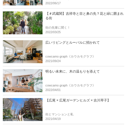
2022/06/17
【＃武蔵関】吉祥寺と目と鼻の先？花と緑に囲まれ
る街
街の先輩に聞く！
2022/03/25
広いリビングとルーバルに招かれて
cowcamo graph《カウカモグラフ》
2021/09/24
明るい未来に、木の温もりを添えて
cowcamo graph《カウカモグラフ》
2022/04/01
【広尾 × 広尾ガーデンヒルズ × 吉川琴子】
街とマンションと私
2021/04/19