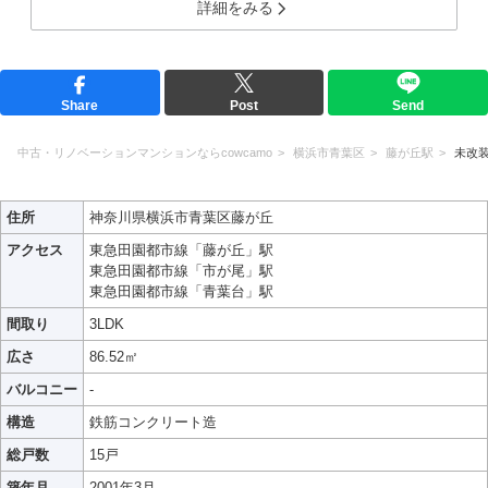
詳細をみる
Share
Post
Send
中古・リノベーションマンションならcowcamo
横浜市青葉区
藤が丘駅
未改装
住所
神奈川県横浜市青葉区藤が丘
アクセス
東急田園都市線「藤が丘」駅
東急田園都市線「市が尾」駅
東急田園都市線「青葉台」駅
間取り
3LDK
広さ
86.52㎡
バルコニー
-
構造
鉄筋コンクリート造
総戸数
15戸
築年月
2001年3月