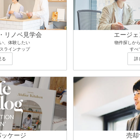
・リノベ見学会
エージェ
い、体験したい
物件探しか
スラインナップ
すべ
見る
詳
パッケージ
売却