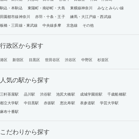
駒込・本駒込
東陽町・南砂町・大島
東横線神奈川
みなとみらい線
田園都市線神奈川
赤羽・十条・王子
練馬・大江戸線・西武線
板橋・三田線・東武線
中央線多摩
京急線
その他
行政区から探す
港区
新宿区
目黒区
世田谷区
渋谷区
中野区
杉並区
人気の駅から探す
三軒茶屋駅
品川駅
渋谷駅
池尻大橋駅
成城学園前駅
千歳船橋駅
都立大学駅
中目黒駅
赤坂駅
恵比寿駅
表参道駅
学芸大学駅
麻布十番駅
こだわりから探す