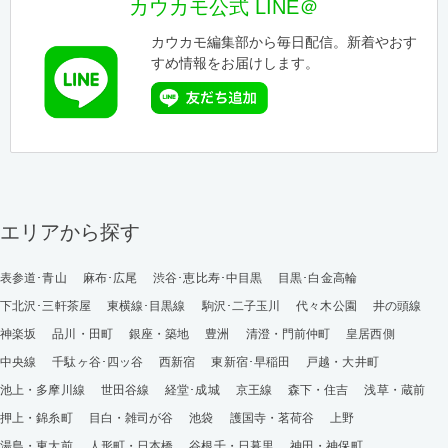
カウカモ公式 LINE＠
カウカモ編集部から毎日配信。新着やおす
すめ情報をお届けします。
エリアから探す
表参道･青山
麻布･広尾
渋谷･恵比寿･中目黒
目黒･白金高輪
下北沢･三軒茶屋
東横線･目黒線
駒沢･二子玉川
代々木公園
井の頭線
神楽坂
品川・田町
銀座・築地
豊洲
清澄・門前仲町
皇居西側
中央線
千駄ヶ谷･四ッ谷
西新宿
東新宿･早稲田
戸越・大井町
池上・多摩川線
世田谷線
経堂･成城
京王線
森下・住吉
浅草・蔵前
押上・錦糸町
目白・雑司が谷
池袋
護国寺・茗荷谷
上野
湯島・東大前
人形町・日本橋
谷根千・日暮里
神田・神保町