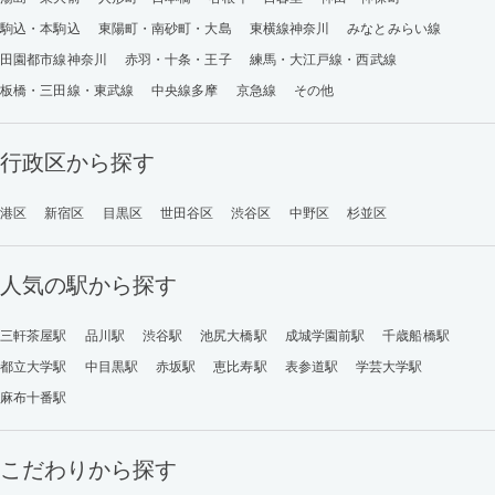
駒込・本駒込
東陽町・南砂町・大島
東横線神奈川
みなとみらい線
田園都市線神奈川
赤羽・十条・王子
練馬・大江戸線・西武線
板橋・三田線・東武線
中央線多摩
京急線
その他
行政区から探す
港区
新宿区
目黒区
世田谷区
渋谷区
中野区
杉並区
人気の駅から探す
三軒茶屋駅
品川駅
渋谷駅
池尻大橋駅
成城学園前駅
千歳船橋駅
都立大学駅
中目黒駅
赤坂駅
恵比寿駅
表参道駅
学芸大学駅
麻布十番駅
こだわりから探す