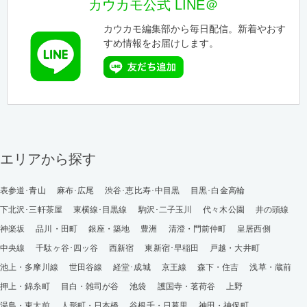
カウカモ公式 LINE＠
カウカモ編集部から毎日配信。新着やおす
すめ情報をお届けします。
エリアから探す
表参道･青山
麻布･広尾
渋谷･恵比寿･中目黒
目黒･白金高輪
下北沢･三軒茶屋
東横線･目黒線
駒沢･二子玉川
代々木公園
井の頭線
神楽坂
品川・田町
銀座・築地
豊洲
清澄・門前仲町
皇居西側
中央線
千駄ヶ谷･四ッ谷
西新宿
東新宿･早稲田
戸越・大井町
池上・多摩川線
世田谷線
経堂･成城
京王線
森下・住吉
浅草・蔵前
押上・錦糸町
目白・雑司が谷
池袋
護国寺・茗荷谷
上野
湯島・東大前
人形町・日本橋
谷根千・日暮里
神田・神保町