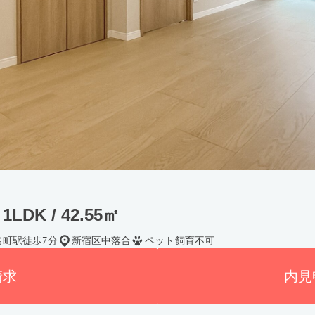
1LDK / 42.55㎡
名町駅徒歩7分
新宿区中落合
ペット飼育不可
請求
内見