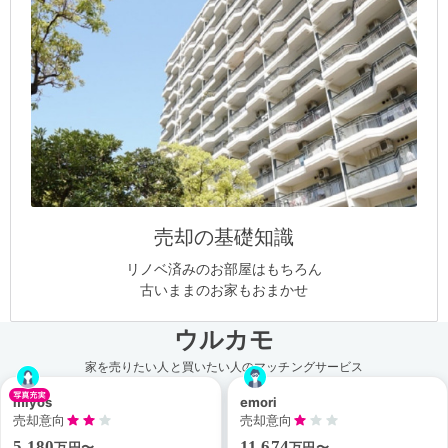
売却の基礎知識
リノベ済みのお部屋はもちろん
古いままのお家もおまかせ
ウルカモ
家を売りたい人と買いたい人のマッチングサービス
miyos
emori
売却意向
売却意向
5,180
11,674
万円〜
万円〜