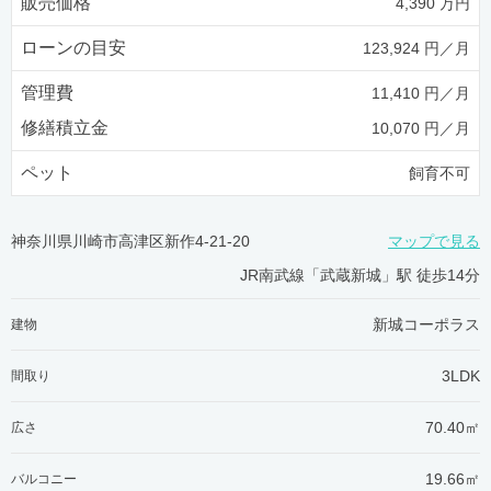
販売価格
4,390 万円
ローンの目安
123,924 円／月
管理費
11,410 円／月
修繕積立金
10,070 円／月
ペット
飼育不可
神奈川県川崎市高津区新作4-21-20
マップで見る
JR南武線「武蔵新城」駅 徒歩14分
新城コーポラス
建物
3LDK
間取り
70.40㎡
広さ
19.66㎡
バルコニー