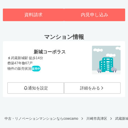
資料請求
内見申し込み
マンション情報
新城コーポラス
武蔵新城駅 徒歩14分
築47年
67戸
物件の販売状況
販売中
通知を設定
詳細をみる
中古・リノベーションマンションならcowcamo
川崎市高津区
武蔵新