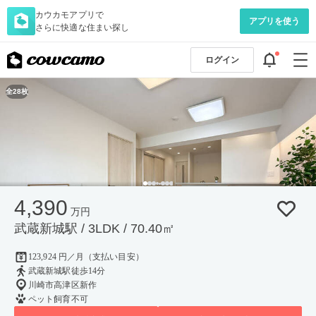
カウカモアプリで
アプリを使う
さらに快適な住まい探し
ログイン
全28枚
4,390
万円
武蔵新城駅 / 3LDK / 70.40㎡
123,924 円／月（支払い目安）
武蔵新城駅徒歩14分
川崎市高津区新作
ペット飼育不可