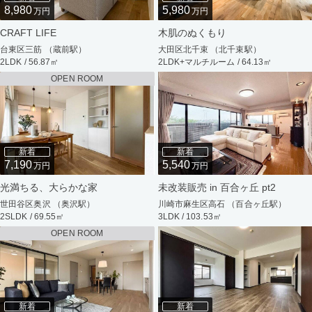
8,980
5,980
万円
万円
CRAFT LIFE
木肌のぬくもり
台東区三筋 （蔵前駅）
大田区北千束 （北千束駅）
2LDK / 56.87㎡
2LDK+マルチルーム / 64.13㎡
OPEN ROOM
新着
新着
7,190
5,540
万円
万円
光満ちる、大らかな家
未改装販売 in 百合ヶ丘 pt2
世田谷区奥沢 （奥沢駅）
川崎市麻生区高石 （百合ヶ丘駅）
2SLDK / 69.55㎡
3LDK / 103.53㎡
OPEN ROOM
新着
新着