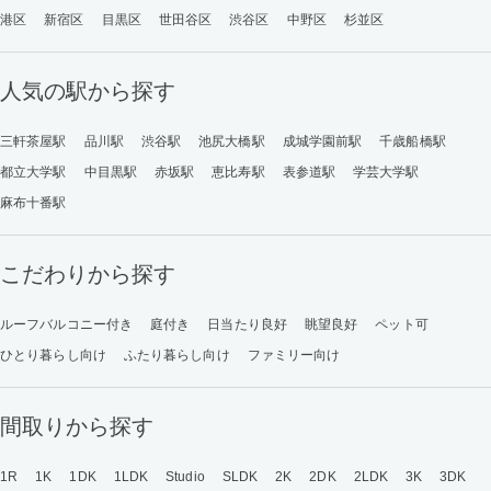
港区
新宿区
目黒区
世田谷区
渋谷区
中野区
杉並区
人気の駅から探す
三軒茶屋駅
品川駅
渋谷駅
池尻大橋駅
成城学園前駅
千歳船橋駅
都立大学駅
中目黒駅
赤坂駅
恵比寿駅
表参道駅
学芸大学駅
麻布十番駅
こだわりから探す
ルーフバルコニー付き
庭付き
日当たり良好
眺望良好
ペット可
ひとり暮らし向け
ふたり暮らし向け
ファミリー向け
間取りから探す
1R
1K
1DK
1LDK
Studio
SLDK
2K
2DK
2LDK
3K
3DK