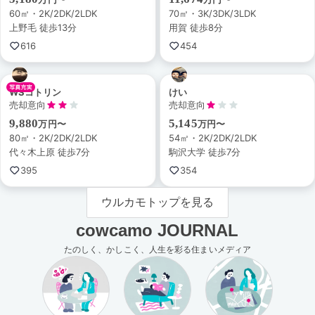
60㎡・2K/2DK/2LDK
70㎡・3K/3DK/3LDK
上野毛 徒歩13分
用賀 徒歩8分
616
454
WSコトリン
けい
売却意向
売却意向
9,880
5,145
万円〜
万円〜
80㎡・2K/2DK/2LDK
54㎡・2K/2DK/2LDK
代々木上原 徒歩7分
駒沢大学 徒歩7分
395
354
ウルカモトップを見る
cowcamo JOURNAL
たのしく、かしこく、人生を彩る住まいメディア