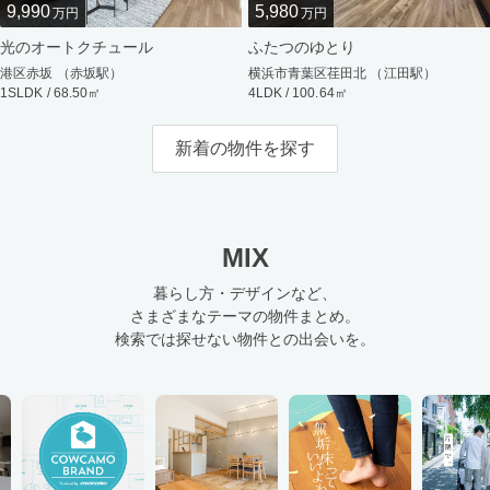
9,990
5,980
万円
万円
光のオートクチュール
ふたつのゆとり
港区赤坂 （赤坂駅）
横浜市青葉区荏田北 （江田駅）
1SLDK / 68.50㎡
4LDK / 100.64㎡
新着の物件を探す
MIX
暮らし方・デザインなど、
さまざまなテーマの物件まとめ。
検索では探せない物件との出会いを。