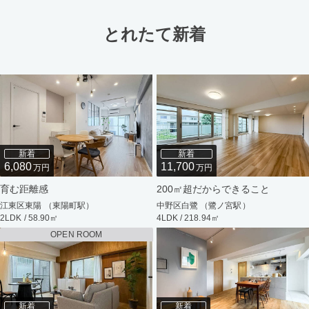
とれたて新着
新着
新着
6,080
11,700
万円
万円
育む距離感
200㎡超だからできること
江東区東陽 （東陽町駅）
中野区白鷺 （鷺ノ宮駅）
2LDK / 58.90㎡
4LDK / 218.94㎡
OPEN ROOM
新着
新着