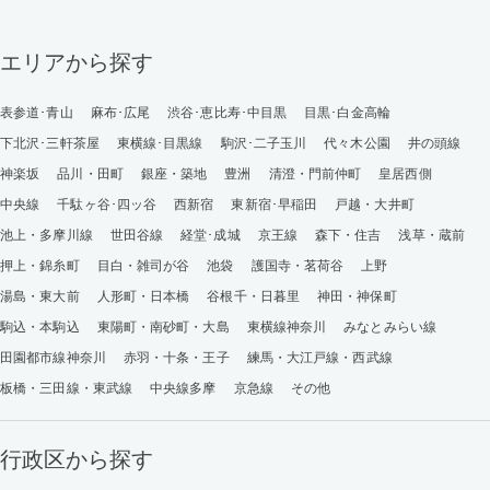
エリアから探す
表参道･青山
麻布･広尾
渋谷･恵比寿･中目黒
目黒･白金高輪
下北沢･三軒茶屋
東横線･目黒線
駒沢･二子玉川
代々木公園
井の頭線
神楽坂
品川・田町
銀座・築地
豊洲
清澄・門前仲町
皇居西側
中央線
千駄ヶ谷･四ッ谷
西新宿
東新宿･早稲田
戸越・大井町
池上・多摩川線
世田谷線
経堂･成城
京王線
森下・住吉
浅草・蔵前
押上・錦糸町
目白・雑司が谷
池袋
護国寺・茗荷谷
上野
湯島・東大前
人形町・日本橋
谷根千・日暮里
神田・神保町
駒込・本駒込
東陽町・南砂町・大島
東横線神奈川
みなとみらい線
田園都市線神奈川
赤羽・十条・王子
練馬・大江戸線・西武線
板橋・三田線・東武線
中央線多摩
京急線
その他
行政区から探す