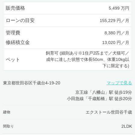
販売価格
5,499 万円
ローンの目安
155,229 円／月
管理費
8,380 円／月
修繕積立金
13,020 円／月
飼育可 (細則あり※1住戸2匹まで／犬猫可／
ペット
成年に達した状態で体長50cm、体重10kg以
下に限定する)
東京都世田谷区千歳台4-19-20
マップで見る
京王線「八幡山」駅 徒歩19分
小田急線「千歳船橋」駅 徒歩20分
エクストール世田谷千歳
建物
2LDK
間取り