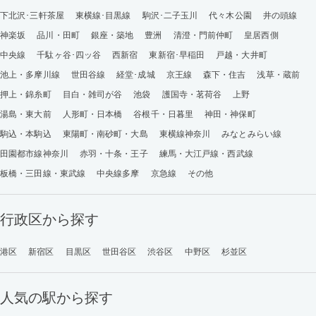
下北沢･三軒茶屋
東横線･目黒線
駒沢･二子玉川
代々木公園
井の頭線
神楽坂
品川・田町
銀座・築地
豊洲
清澄・門前仲町
皇居西側
中央線
千駄ヶ谷･四ッ谷
西新宿
東新宿･早稲田
戸越・大井町
池上・多摩川線
世田谷線
経堂･成城
京王線
森下・住吉
浅草・蔵前
押上・錦糸町
目白・雑司が谷
池袋
護国寺・茗荷谷
上野
湯島・東大前
人形町・日本橋
谷根千・日暮里
神田・神保町
駒込・本駒込
東陽町・南砂町・大島
東横線神奈川
みなとみらい線
田園都市線神奈川
赤羽・十条・王子
練馬・大江戸線・西武線
板橋・三田線・東武線
中央線多摩
京急線
その他
行政区から探す
港区
新宿区
目黒区
世田谷区
渋谷区
中野区
杉並区
人気の駅から探す