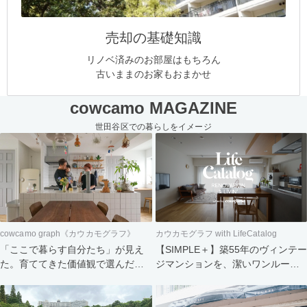
売却の基礎知識
リノベ済みのお部屋はもちろん
古いままのお家もおまかせ
cowcamo MAGAZINE
世田谷区での暮らしをイメージ
cowcamo graph《カウカモグラフ》
カウカモグラフ with LifeCatalog
「ここで暮らす自分たち」が見え
【SIMPLE＋】築55年のヴィンテー
た。育ててきた価値観で選んだ住
ジマンションを、潔いワンルーム
まい
へ。食と会話を楽しむふたりの暮
らし