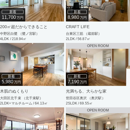
新着
新着
11,700
8,980
万円
万円
200㎡超だからできること
CRAFT LIFE
中野区白鷺 （鷺ノ宮駅）
台東区三筋 （蔵前駅）
4LDK / 218.94㎡
2LDK / 56.87㎡
OPEN ROOM
新着
新着
5,980
7,190
万円
万円
木肌のぬくもり
光満ちる、大らかな家
大田区北千束 （北千束駅）
世田谷区奥沢 （奥沢駅）
2LDK+マルチルーム / 64.13㎡
2SLDK / 69.55㎡
OPEN ROOM