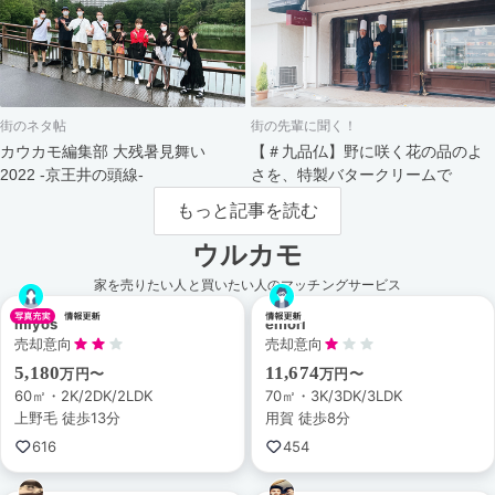
街のネタ帖
街の先輩に聞く！
カウカモ編集部 大残暑見舞い
【＃九品仏】野に咲く花の品のよ
2022 -京王井の頭線-
さを、特製バタークリームで
もっと記事を読む
ウルカモ
家を売りたい人と買いたい人のマッチングサービス
miyos
emori
売却意向
売却意向
5,180
11,674
万円〜
万円〜
60㎡・2K/2DK/2LDK
70㎡・3K/3DK/3LDK
上野毛 徒歩13分
用賀 徒歩8分
616
454