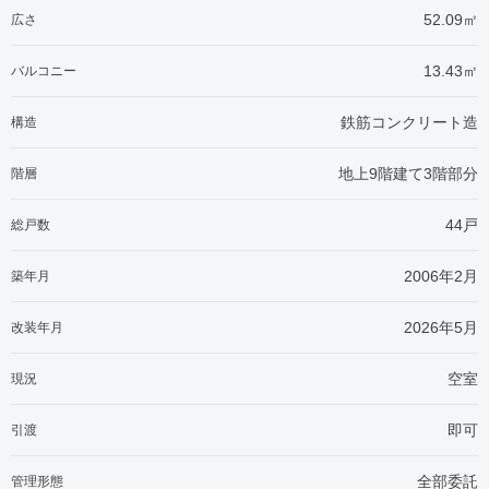
52.09㎡
広さ
13.43㎡
バルコニー
鉄筋コンクリート造
構造
地上9階建て3階部分
階層
44戸
総戸数
2006年2月
築年月
2026年5月
改装年月
空室
現況
即可
引渡
全部委託
管理形態