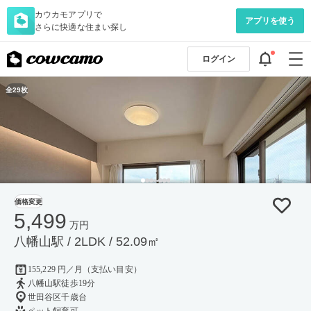
カウカモアプリで
アプリを使う
さらに快適な住まい探し
ログイン
全29枚
価格変更
5,499
万円
八幡山駅 / 2LDK / 52.09㎡
155,229 円／月（支払い目安）
八幡山駅徒歩19分
世田谷区千歳台