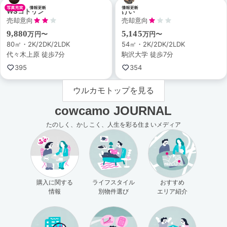
WSコトリン
けい
売却意向
売却意向
9,880
5,145
万円〜
万円〜
80㎡・2K/2DK/2LDK
54㎡・2K/2DK/2LDK
代々木上原 徒歩7分
駒沢大学 徒歩7分
395
354
ウルカモトップを見る
cowcamo JOURNAL
たのしく、かしこく、人生を彩る住まいメディア
購入に関する
ライフスタイル
おすすめ
情報
別物件選び
エリア紹介