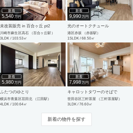
新着
新着
5,540
9,990
万円
万円
未改装販売 in 百合ヶ丘 pt2
光のオートクチュール
川崎市麻生区高石 （百合ヶ丘駅）
港区赤坂 （赤坂駅）
3LDK / 103.53㎡
1SLDK / 68.50㎡
新着
新着
5,980
7,998
万円
万円
ふたつのゆとり
キャロットタワーのそばで
横浜市青葉区荏田北 （江田駅）
世田谷区三軒茶屋 （三軒茶屋駅）
4LDK / 100.64㎡
3LDK / 76.60㎡
新着の物件を探す