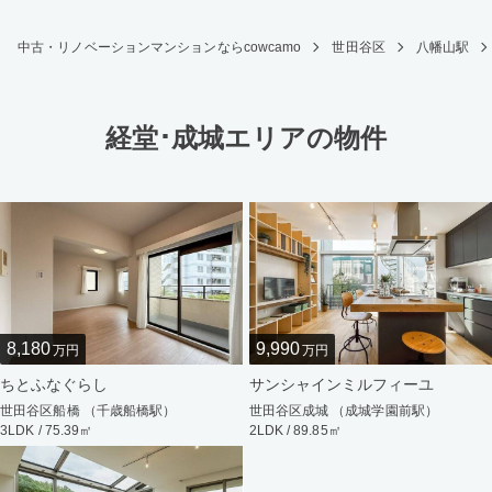
中古・リノベーションマンションならcowcamo
世田谷区
八幡山駅
経堂･成城エリアの物件
8,180
9,990
万円
万円
ちとふなぐらし
サンシャインミルフィーユ
世田谷区船橋 （千歳船橋駅）
世田谷区成城 （成城学園前駅）
3LDK / 75.39㎡
2LDK / 89.85㎡