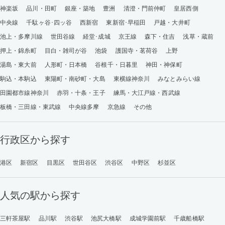
神楽坂
品川・田町
銀座・築地
豊洲
清澄・門前仲町
皇居西側
中央線
千駄ヶ谷･四ッ谷
西新宿
東新宿･早稲田
戸越・大井町
池上・多摩川線
世田谷線
経堂･成城
京王線
森下・住吉
浅草・蔵前
押上・錦糸町
目白・雑司が谷
池袋
護国寺・茗荷谷
上野
湯島・東大前
人形町・日本橋
谷根千・日暮里
神田・神保町
駒込・本駒込
東陽町・南砂町・大島
東横線神奈川
みなとみらい線
田園都市線神奈川
赤羽・十条・王子
練馬・大江戸線・西武線
板橋・三田線・東武線
中央線多摩
京急線
その他
行政区から探す
港区
新宿区
目黒区
世田谷区
渋谷区
中野区
杉並区
人気の駅から探す
三軒茶屋駅
品川駅
渋谷駅
池尻大橋駅
成城学園前駅
千歳船橋駅