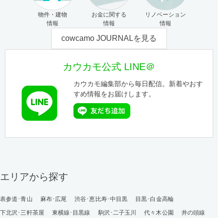
物件・建物
お金に関する
リノベーション
情報
情報
情報
cowcamo JOURNALを見る
カウカモ公式 LINE＠
カウカモ編集部から毎日配信。新着やおす
すめ情報をお届けします。
エリアから探す
表参道･青山
麻布･広尾
渋谷･恵比寿･中目黒
目黒･白金高輪
下北沢･三軒茶屋
東横線･目黒線
駒沢･二子玉川
代々木公園
井の頭線