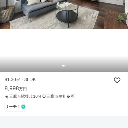
81.30㎡
3LDK
・
8,998
万円
三鷹台駅徒歩10分
三鷹市牟礼
可
リーチ！