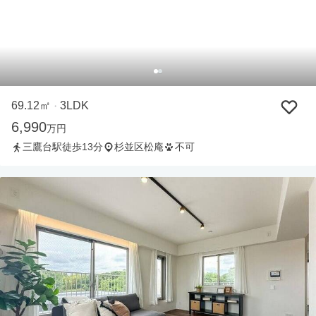
69.12㎡
3LDK
・
6,990
万円
三鷹台駅徒歩13分
杉並区松庵
不可