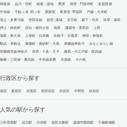
神楽坂
品川・田町
銀座・築地
豊洲
清澄・門前仲町
皇居西側
中央線
千駄ヶ谷･四ッ谷
西新宿
東新宿･早稲田
戸越・大井町
池上・多摩川線
世田谷線
経堂･成城
京王線
森下・住吉
浅草・蔵前
押上・錦糸町
目白・雑司が谷
池袋
護国寺・茗荷谷
上野
湯島・東大前
人形町・日本橋
谷根千・日暮里
神田・神保町
駒込・本駒込
東陽町・南砂町・大島
東横線神奈川
みなとみらい線
田園都市線神奈川
赤羽・十条・王子
練馬・大江戸線・西武線
板橋・三田線・東武線
中央線多摩
京急線
その他
行政区から探す
港区
新宿区
目黒区
世田谷区
渋谷区
中野区
杉並区
人気の駅から探す
三軒茶屋駅
品川駅
渋谷駅
池尻大橋駅
成城学園前駅
千歳船橋駅