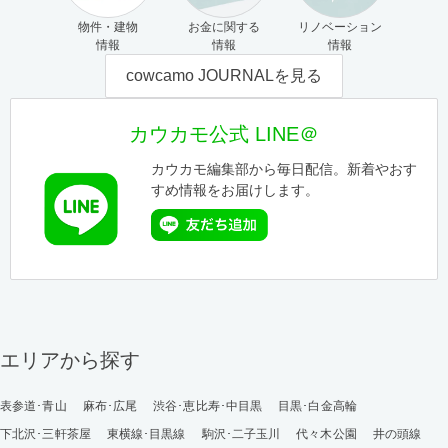
物件・建物
お金に関する
リノベーション
情報
情報
情報
cowcamo JOURNALを見る
カウカモ公式 LINE＠
カウカモ編集部から毎日配信。新着やおす
すめ情報をお届けします。
エリアから探す
表参道･青山
麻布･広尾
渋谷･恵比寿･中目黒
目黒･白金高輪
下北沢･三軒茶屋
東横線･目黒線
駒沢･二子玉川
代々木公園
井の頭線