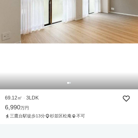
69.12㎡
3LDK
・
6,990
万円
三鷹台駅徒歩13分
杉並区松庵
不可