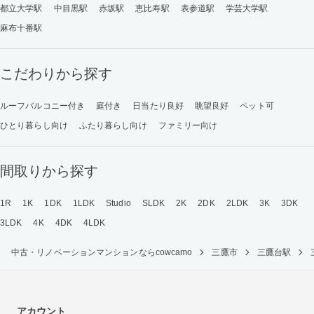
都立大学駅
中目黒駅
赤坂駅
恵比寿駅
表参道駅
学芸大学駅
麻布十番駅
こだわりから探す
ルーフバルコニー付き
庭付き
日当たり良好
眺望良好
ペット可
ひとり暮らし向け
ふたり暮らし向け
ファミリー向け
間取りから探す
1R
1K
1DK
1LDK
Studio
SLDK
2K
2DK
2LDK
3K
3DK
3LDK
4K
4DK
4LDK
中古・リノベーションマンションならcowcamo
三鷹市
三鷹台駅
アカウント