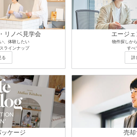
・リノベ見学会
エージェ
い、体験したい
物件探しか
スラインナップ
すべ
見る
詳
パッケージ
売却