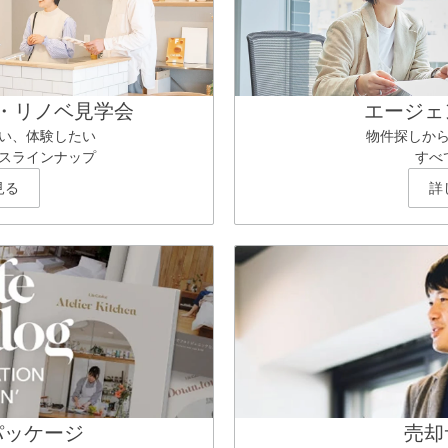
・リノベ見学会
エージェ
い、体験したい
物件探しか
スラインナップ
すべ
見る
詳
パッケージ
売却