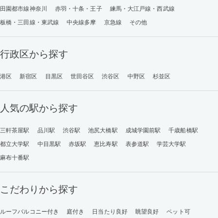
田園都市線神奈川
赤羽・十条・王子
練馬・大江戸線・西武線
板橋・三田線・東武線
中央線多摩
京急線
その他
行政区から探す
港区
新宿区
目黒区
世田谷区
渋谷区
中野区
杉並区
人気の駅から探す
三軒茶屋駅
品川駅
渋谷駅
池尻大橋駅
成城学園前駅
千歳船橋駅
都立大学駅
中目黒駅
赤坂駅
恵比寿駅
表参道駅
学芸大学駅
麻布十番駅
こだわりから探す
ルーフバルコニー付き
庭付き
日当たり良好
眺望良好
ペット可