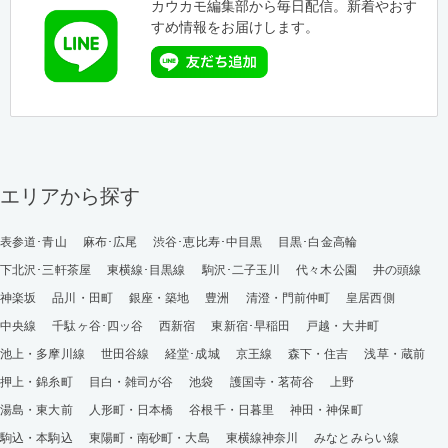
カウカモ編集部から毎日配信。新着やおす
すめ情報をお届けします。
エリアから探す
表参道･青山
麻布･広尾
渋谷･恵比寿･中目黒
目黒･白金高輪
下北沢･三軒茶屋
東横線･目黒線
駒沢･二子玉川
代々木公園
井の頭線
神楽坂
品川・田町
銀座・築地
豊洲
清澄・門前仲町
皇居西側
中央線
千駄ヶ谷･四ッ谷
西新宿
東新宿･早稲田
戸越・大井町
池上・多摩川線
世田谷線
経堂･成城
京王線
森下・住吉
浅草・蔵前
押上・錦糸町
目白・雑司が谷
池袋
護国寺・茗荷谷
上野
湯島・東大前
人形町・日本橋
谷根千・日暮里
神田・神保町
駒込・本駒込
東陽町・南砂町・大島
東横線神奈川
みなとみらい線