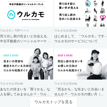
ウルカモ｜TOPページ
ウルカモ公式note
売り出し前の住まいと出会える、
はじめまして、「ウルカモ」です -
中古不動産のソーシャルマーケッ
ウルカモのサービスについて
ト
ウルカモ公式note
ウルカモ公式note
あなたの住まいを「買うかも」な
「売るかも」な住まいと出会いま
人を探してみませんか？ - ウルカ
せんか？ - ウルカモの使い方（買
モの使い方（売主さま向け）
主さま向け）
ウルカモトップを見る