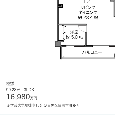
完成前
99.28㎡
3LDK
・
16,980
万円
学芸大学駅徒歩13分
目黒区目黒本町
可