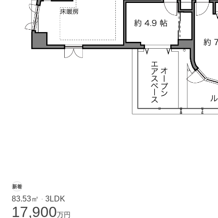
新着
83.53㎡
3LDK
・
17,900
万円