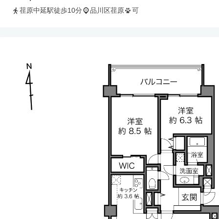
荏原中延駅徒歩10分
品川区荏原
可