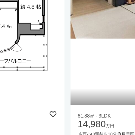
81.88㎡
3LDK
・
14,980
万円
西小山駅徒歩10分
目黒区