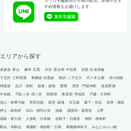
カウカモ編集部から毎日配信。新着やおす
すめ情報をお届けします。
エリアから探す
表参道･青山
麻布･広尾
渋谷･恵比寿･中目黒
目黒･白金高輪
下北沢･三軒茶屋
東横線･目黒線
駒沢･二子玉川
代々木公園
井の頭線
神楽坂
品川・田町
銀座・築地
豊洲
清澄・門前仲町
皇居西側
中央線
千駄ヶ谷･四ッ谷
西新宿
東新宿･早稲田
戸越・大井町
池上・多摩川線
世田谷線
経堂･成城
京王線
森下・住吉
浅草・蔵前
押上・錦糸町
目白・雑司が谷
池袋
護国寺・茗荷谷
上野
湯島・東大前
人形町・日本橋
谷根千・日暮里
神田・神保町
駒込・本駒込
東陽町・南砂町・大島
東横線神奈川
みなとみらい線