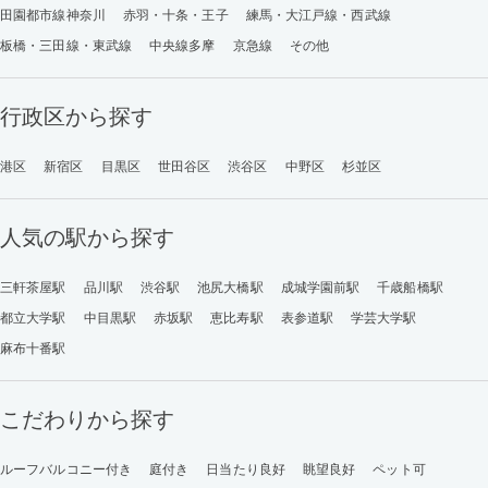
田園都市線神奈川
赤羽・十条・王子
練馬・大江戸線・西武線
板橋・三田線・東武線
中央線多摩
京急線
その他
行政区から探す
港区
新宿区
目黒区
世田谷区
渋谷区
中野区
杉並区
人気の駅から探す
三軒茶屋駅
品川駅
渋谷駅
池尻大橋駅
成城学園前駅
千歳船橋駅
都立大学駅
中目黒駅
赤坂駅
恵比寿駅
表参道駅
学芸大学駅
麻布十番駅
こだわりから探す
ルーフバルコニー付き
庭付き
日当たり良好
眺望良好
ペット可