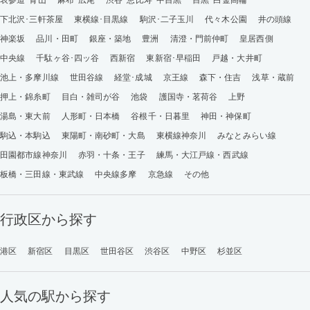
下北沢･三軒茶屋
東横線･目黒線
駒沢･二子玉川
代々木公園
井の頭線
神楽坂
品川・田町
銀座・築地
豊洲
清澄・門前仲町
皇居西側
中央線
千駄ヶ谷･四ッ谷
西新宿
東新宿･早稲田
戸越・大井町
池上・多摩川線
世田谷線
経堂･成城
京王線
森下・住吉
浅草・蔵前
押上・錦糸町
目白・雑司が谷
池袋
護国寺・茗荷谷
上野
湯島・東大前
人形町・日本橋
谷根千・日暮里
神田・神保町
駒込・本駒込
東陽町・南砂町・大島
東横線神奈川
みなとみらい線
田園都市線神奈川
赤羽・十条・王子
練馬・大江戸線・西武線
板橋・三田線・東武線
中央線多摩
京急線
その他
行政区から探す
港区
新宿区
目黒区
世田谷区
渋谷区
中野区
杉並区
人気の駅から探す