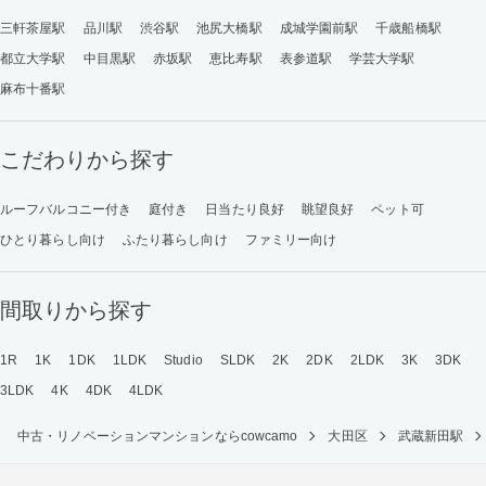
三軒茶屋駅
品川駅
渋谷駅
池尻大橋駅
成城学園前駅
千歳船橋駅
都立大学駅
中目黒駅
赤坂駅
恵比寿駅
表参道駅
学芸大学駅
麻布十番駅
こだわりから探す
ルーフバルコニー付き
庭付き
日当たり良好
眺望良好
ペット可
ひとり暮らし向け
ふたり暮らし向け
ファミリー向け
間取りから探す
1R
1K
1DK
1LDK
Studio
SLDK
2K
2DK
2LDK
3K
3DK
3LDK
4K
4DK
4LDK
中古・リノベーションマンションならcowcamo
大田区
武蔵新田駅