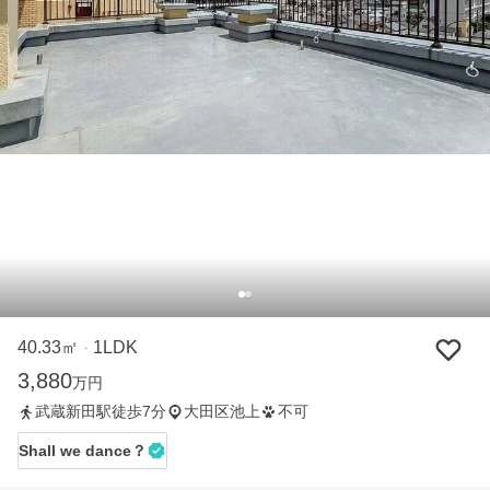
40.33㎡
1LDK
・
3,880
万円
武蔵新田駅徒歩7分
大田区池上
不可
Shall we dance？