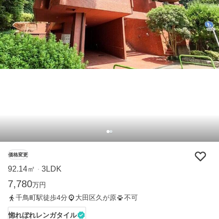
価格変更
92.14㎡
3LDK
・
7,780
万円
千鳥町駅徒歩4分
大田区久が原
不可
惚れぼれレンガタイル