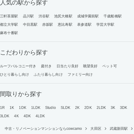
人気の駅から探す
三軒茶屋駅
品川駅
渋谷駅
池尻大橋駅
成城学園前駅
千歳船橋駅
都立大学駅
中目黒駅
赤坂駅
恵比寿駅
表参道駅
学芸大学駅
麻布十番駅
こだわりから探す
ルーフバルコニー付き
庭付き
日当たり良好
眺望良好
ペット可
ひとり暮らし向け
ふたり暮らし向け
ファミリー向け
間取りから探す
1R
1K
1DK
1LDK
Studio
SLDK
2K
2DK
2LDK
3K
3DK
3LDK
4K
4DK
4LDK
中古・リノベーションマンションならcowcamo
大田区
武蔵新田駅