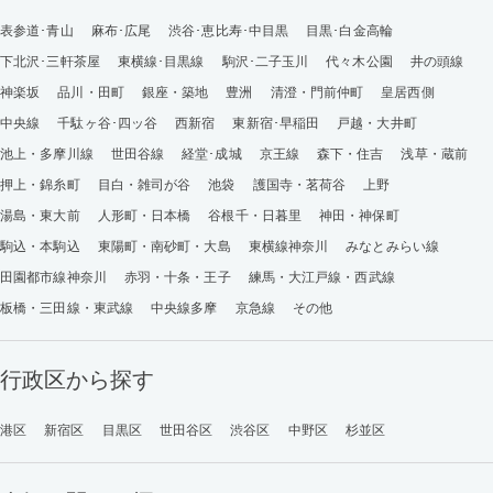
表参道･青山
麻布･広尾
渋谷･恵比寿･中目黒
目黒･白金高輪
下北沢･三軒茶屋
東横線･目黒線
駒沢･二子玉川
代々木公園
井の頭線
神楽坂
品川・田町
銀座・築地
豊洲
清澄・門前仲町
皇居西側
中央線
千駄ヶ谷･四ッ谷
西新宿
東新宿･早稲田
戸越・大井町
池上・多摩川線
世田谷線
経堂･成城
京王線
森下・住吉
浅草・蔵前
押上・錦糸町
目白・雑司が谷
池袋
護国寺・茗荷谷
上野
湯島・東大前
人形町・日本橋
谷根千・日暮里
神田・神保町
駒込・本駒込
東陽町・南砂町・大島
東横線神奈川
みなとみらい線
田園都市線神奈川
赤羽・十条・王子
練馬・大江戸線・西武線
板橋・三田線・東武線
中央線多摩
京急線
その他
行政区から探す
港区
新宿区
目黒区
世田谷区
渋谷区
中野区
杉並区