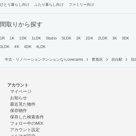
ひとり暮らし向け
ふたり暮らし向け
ファミリー向け
間取りから探す
1R
1K
1DK
1LDK
Studio
SLDK
2K
2DK
2LDK
3K
3DK
3LDK
4K
4DK
4LDK
中古・リノベーションマンションならcowcamo
豊島区
目白駅
目
アカウント
マイページ
お知らせ
最近見た物件
保存物件
保存した検索条件
フォロー中のMIX
アカウント設定
メルマガ設定