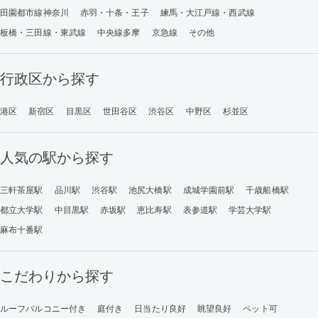
田園都市線神奈川
赤羽・十条・王子
練馬・大江戸線・西武線
板橋・三田線・東武線
中央線多摩
京急線
その他
行政区から探す
港区
新宿区
目黒区
世田谷区
渋谷区
中野区
杉並区
人気の駅から探す
三軒茶屋駅
品川駅
渋谷駅
池尻大橋駅
成城学園前駅
千歳船橋駅
都立大学駅
中目黒駅
赤坂駅
恵比寿駅
表参道駅
学芸大学駅
麻布十番駅
こだわりから探す
ルーフバルコニー付き
庭付き
日当たり良好
眺望良好
ペット可