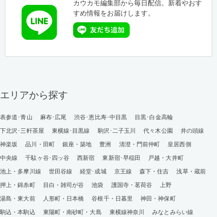
カウカモ編集部から毎日配信。新着やおす
すめ情報をお届けします。
エリアから探す
表参道･青山
麻布･広尾
渋谷･恵比寿･中目黒
目黒･白金高輪
下北沢･三軒茶屋
東横線･目黒線
駒沢･二子玉川
代々木公園
井の頭線
神楽坂
品川・田町
銀座・築地
豊洲
清澄・門前仲町
皇居西側
中央線
千駄ヶ谷･四ッ谷
西新宿
東新宿･早稲田
戸越・大井町
池上・多摩川線
世田谷線
経堂･成城
京王線
森下・住吉
浅草・蔵前
押上・錦糸町
目白・雑司が谷
池袋
護国寺・茗荷谷
上野
湯島・東大前
人形町・日本橋
谷根千・日暮里
神田・神保町
駒込・本駒込
東陽町・南砂町・大島
東横線神奈川
みなとみらい線