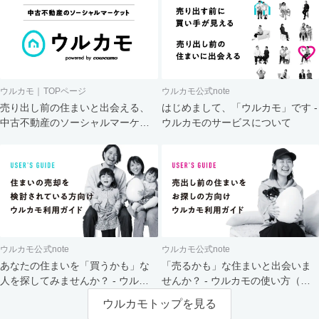
ウルカモ｜TOPページ
ウルカモ公式note
売り出し前の住まいと出会える、
はじめまして、「ウルカモ」です -
中古不動産のソーシャルマーケッ
ウルカモのサービスについて
ト
ウルカモ公式note
ウルカモ公式note
あなたの住まいを「買うかも」な
「売るかも」な住まいと出会いま
人を探してみませんか？ - ウルカ
せんか？ - ウルカモの使い方（買
モの使い方（売主さま向け）
主さま向け）
ウルカモトップを見る