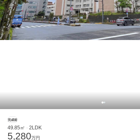
完成前
49.85㎡
2LDK
・
5,280
万円