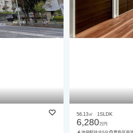
56.13㎡
1SLDK
・
6,280
万円
池袋駅徒歩5分
豊島区南