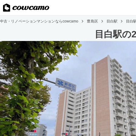
中古・リノベーションマンションならcowcamo
豊島区
目白駅
目白
目白駅の