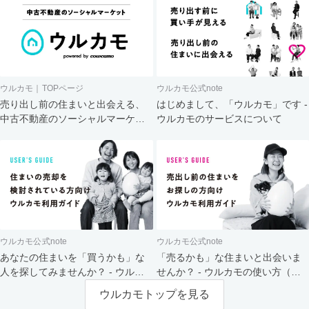
ウルカモ｜TOPページ
ウルカモ公式note
売り出し前の住まいと出会える、
はじめまして、「ウルカモ」です -
中古不動産のソーシャルマーケッ
ウルカモのサービスについて
ト
ウルカモ公式note
ウルカモ公式note
あなたの住まいを「買うかも」な
「売るかも」な住まいと出会いま
人を探してみませんか？ - ウルカ
せんか？ - ウルカモの使い方（買
モの使い方（売主さま向け）
主さま向け）
ウルカモトップを見る