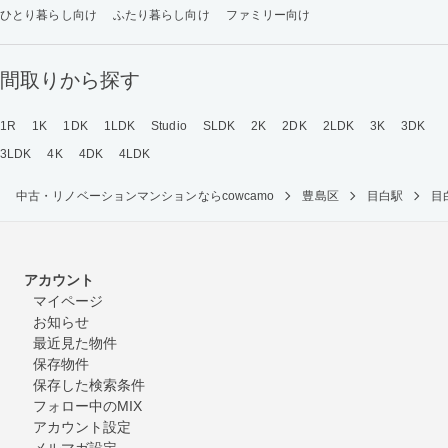
ひとり暮らし向け
ふたり暮らし向け
ファミリー向け
間取りから探す
1R
1K
1DK
1LDK
Studio
SLDK
2K
2DK
2LDK
3K
3DK
3LDK
4K
4DK
4LDK
中古・リノベーションマンションならcowcamo
豊島区
目白駅
目
アカウント
マイページ
お知らせ
最近見た物件
保存物件
保存した検索条件
フォロー中のMIX
アカウント設定
メルマガ設定