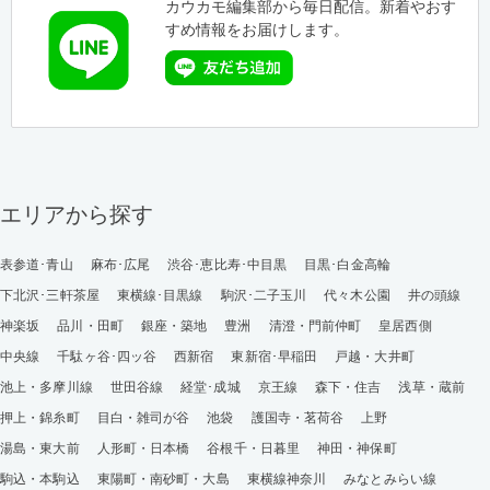
カウカモ編集部から毎日配信。新着やおす
すめ情報をお届けします。
エリアから探す
表参道･青山
麻布･広尾
渋谷･恵比寿･中目黒
目黒･白金高輪
下北沢･三軒茶屋
東横線･目黒線
駒沢･二子玉川
代々木公園
井の頭線
神楽坂
品川・田町
銀座・築地
豊洲
清澄・門前仲町
皇居西側
中央線
千駄ヶ谷･四ッ谷
西新宿
東新宿･早稲田
戸越・大井町
池上・多摩川線
世田谷線
経堂･成城
京王線
森下・住吉
浅草・蔵前
押上・錦糸町
目白・雑司が谷
池袋
護国寺・茗荷谷
上野
湯島・東大前
人形町・日本橋
谷根千・日暮里
神田・神保町
駒込・本駒込
東陽町・南砂町・大島
東横線神奈川
みなとみらい線