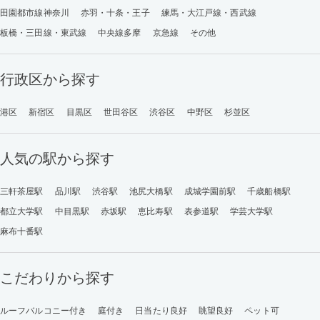
田園都市線神奈川
赤羽・十条・王子
練馬・大江戸線・西武線
板橋・三田線・東武線
中央線多摩
京急線
その他
行政区から探す
港区
新宿区
目黒区
世田谷区
渋谷区
中野区
杉並区
人気の駅から探す
三軒茶屋駅
品川駅
渋谷駅
池尻大橋駅
成城学園前駅
千歳船橋駅
都立大学駅
中目黒駅
赤坂駅
恵比寿駅
表参道駅
学芸大学駅
麻布十番駅
こだわりから探す
ルーフバルコニー付き
庭付き
日当たり良好
眺望良好
ペット可