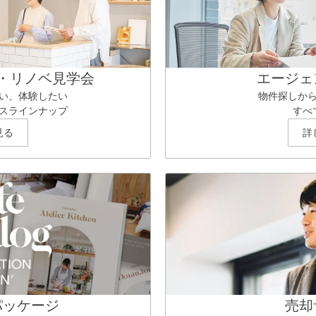
・リノベ見学会
エージェ
い、体験したい
物件探しか
スラインナップ
すべ
見る
詳
パッケージ
売却