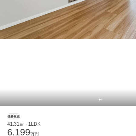
価格変更
41.31㎡
1LDK
・
6,199
万円