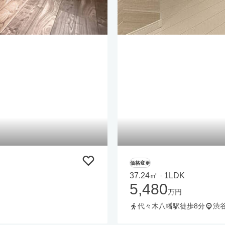
価格変更
37.24㎡
1LDK
・
5,480
万円
代々木八幡駅徒歩8分
渋