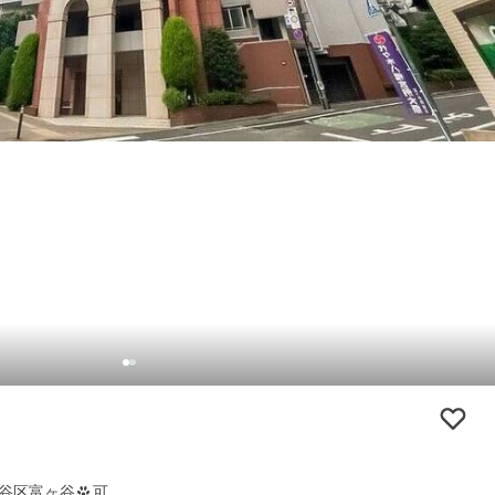
谷区富ヶ谷
可