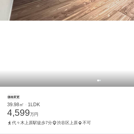
価格変更
39.98㎡
1LDK
・
4,599
万円
代々木上原駅徒歩7分
渋谷区上原
不可