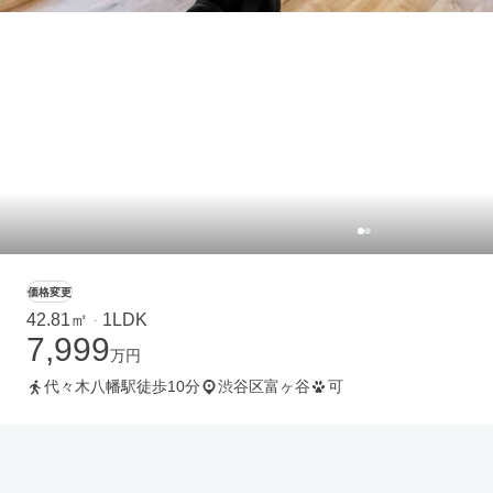
価格変更
42.81㎡
1LDK
・
7,999
万円
代々木八幡駅徒歩10分
渋谷区富ヶ谷
可