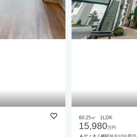
60.25㎡
1LDK
・
15,980
万円
代々木八幡駅徒歩10分
渋