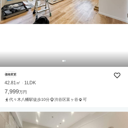
価格変更
42.81㎡
1LDK
・
7,999
万円
代々木八幡駅徒歩10分
渋谷区富ヶ谷
可