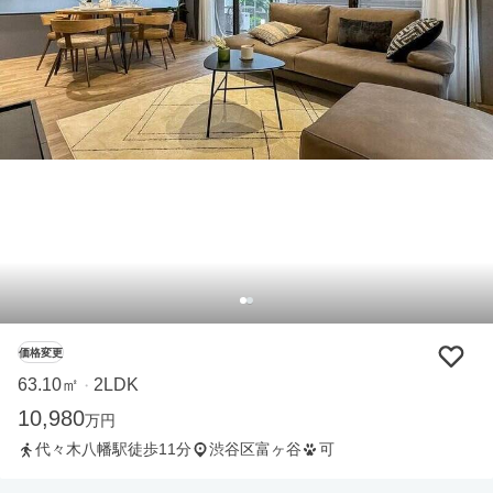
価格変更
63.10㎡
2LDK
・
10,980
万円
代々木八幡駅徒歩11分
渋谷区富ヶ谷
可