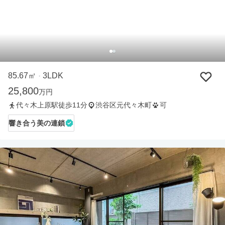
85.67㎡
3LDK
・
25,800
万円
代々木上原駅徒歩11分
渋谷区元代々木町
可
響き合う美の連鎖