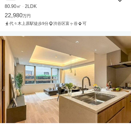
80.90㎡
2LDK
・
22,980
万円
代々木上原駅徒歩9分
渋谷区富ヶ谷
可