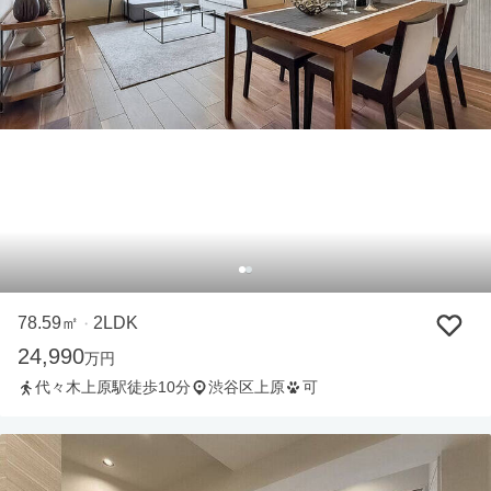
78.59㎡
2LDK
・
24,990
万円
代々木上原駅徒歩10分
渋谷区上原
可