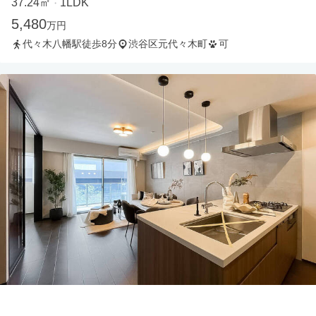
37.24㎡
1LDK
・
5,480
万円
代々木八幡駅徒歩8分
渋谷区元代々木町
可