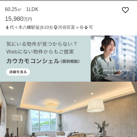
60.25㎡
1LDK
・
15,980
万円
代々木八幡駅徒歩10分
渋谷区富ヶ谷
可