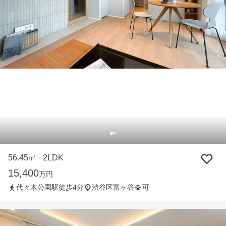
56.45㎡
2LDK
・
15,400
万円
代々木公園駅徒歩4分
渋谷区富ヶ谷
可