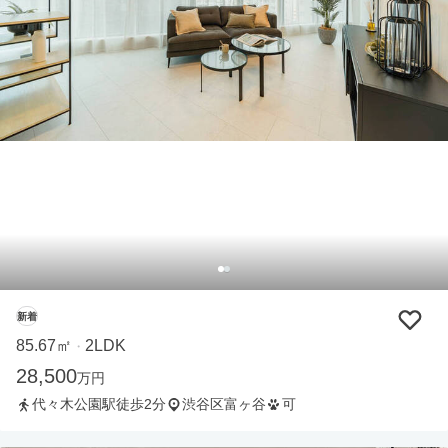
新着
85.67㎡
2LDK
・
28,500
万円
代々木公園駅徒歩2分
渋谷区富ヶ谷
可