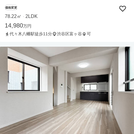
価格変更
78.22㎡
2LDK
・
14,980
万円
代々木八幡駅徒歩11分
渋谷区富ヶ谷
可